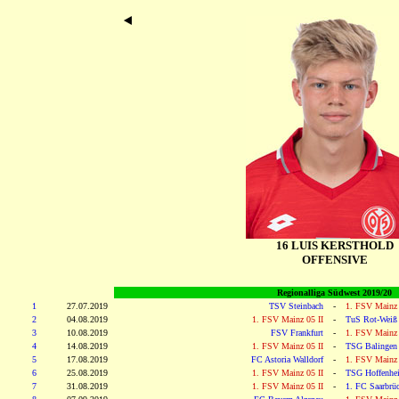
16 LUIS KERSTHOLD
OFFENSIVE
Regionalliga Südwest 2019/20
1
27.07.2019
TSV Steinbach
-
1. FSV Mainz 
2
04.08.2019
1. FSV Mainz 05 II
-
TuS Rot-Weiß
3
10.08.2019
FSV Frankfurt
-
1. FSV Mainz 
4
14.08.2019
1. FSV Mainz 05 II
-
TSG Balingen
5
17.08.2019
FC Astoria Walldorf
-
1. FSV Mainz 
6
25.08.2019
1. FSV Mainz 05 II
-
TSG Hoffenhei
7
31.08.2019
1. FSV Mainz 05 II
-
1. FC Saarbrü