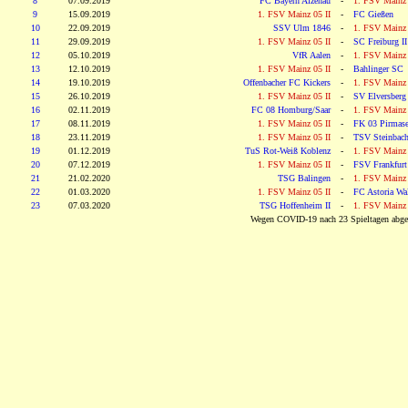
8
07.09.2019
FC Bayern Alzenau
-
1. FSV Mainz 
9
15.09.2019
1. FSV Mainz 05 II
-
FC Gießen
10
22.09.2019
SSV Ulm 1846
-
1. FSV Mainz 
11
29.09.2019
1. FSV Mainz 05 II
-
SC Freiburg II
12
05.10.2019
VfR Aalen
-
1. FSV Mainz 
13
12.10.2019
1. FSV Mainz 05 II
-
Bahlinger SC
14
19.10.2019
Offenbacher FC Kickers
-
1. FSV Mainz 
15
26.10.2019
1. FSV Mainz 05 II
-
SV Elversberg
16
02.11.2019
FC 08 Homburg/Saar
-
1. FSV Mainz 
17
08.11.2019
1. FSV Mainz 05 II
-
FK 03 Pirmas
18
23.11.2019
1. FSV Mainz 05 II
-
TSV Steinbac
19
01.12.2019
TuS Rot-Weiß Koblenz
-
1. FSV Mainz 
20
07.12.2019
1. FSV Mainz 05 II
-
FSV Frankfurt
21
21.02.2020
TSG Balingen
-
1. FSV Mainz 
22
01.03.2020
1. FSV Mainz 05 II
-
FC Astoria Wal
23
07.03.2020
TSG Hoffenheim II
-
1. FSV Mainz 
Wegen COVID-19 nach 23 Spieltagen abge