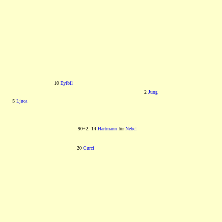
10
Eyibil
2
Jung
5
Ljuca
90+2. 14
Hartmann
für
Nebel
20
Curci