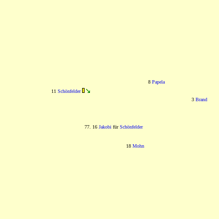
8
Papela
11
Schönfelder
3
Brand
77. 16
Jakobi
für
Schönfelder
18
Mohn