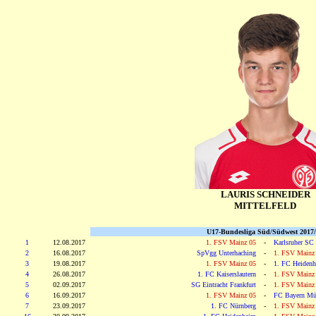
LAURIS SCHNEIDER
MITTELFELD
U17-Bundesliga Süd/Südwest 2017
1
12.08.2017
1. FSV Mainz 05
-
Karlsruher SC
2
16.08.2017
SpVgg Unterhaching
-
1. FSV Mainz
3
19.08.2017
1. FSV Mainz 05
-
1. FC Heiden
4
26.08.2017
1. FC Kaiserslautern
-
1. FSV Mainz
5
02.09.2017
SG Eintracht Frankfurt
-
1. FSV Mainz
6
16.09.2017
1. FSV Mainz 05
-
FC Bayern Mü
7
23.09.2017
1. FC Nürnberg
-
1. FSV Mainz