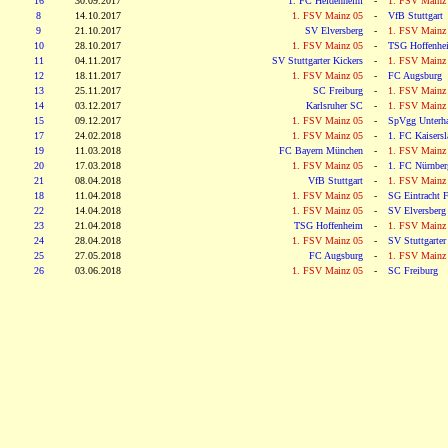
16
30.09.2017
1. FC Heidenheim
-
1. FSV Mainz
8
14.10.2017
1. FSV Mainz 05
-
VfB Stuttgart
9
21.10.2017
SV Elversberg
-
1. FSV Mainz
10
28.10.2017
1. FSV Mainz 05
-
TSG Hoffenhe
11
04.11.2017
SV Stuttgarter Kickers
-
1. FSV Mainz
12
18.11.2017
1. FSV Mainz 05
-
FC Augsburg
13
25.11.2017
SC Freiburg
-
1. FSV Mainz
14
03.12.2017
Karlsruher SC
-
1. FSV Mainz
15
09.12.2017
1. FSV Mainz 05
-
SpVgg Unterh
17
24.02.2018
1. FSV Mainz 05
-
1. FC Kaisersl
19
11.03.2018
FC Bayern München
-
1. FSV Mainz
20
17.03.2018
1. FSV Mainz 05
-
1. FC Nürnber
21
08.04.2018
VfB Stuttgart
-
1. FSV Mainz
18
11.04.2018
1. FSV Mainz 05
-
SG Eintracht F
22
14.04.2018
1. FSV Mainz 05
-
SV Elversberg
23
21.04.2018
TSG Hoffenheim
-
1. FSV Mainz
24
28.04.2018
1. FSV Mainz 05
-
SV Stuttgarter
25
27.05.2018
FC Augsburg
-
1. FSV Mainz
26
03.06.2018
1. FSV Mainz 05
-
SC Freiburg