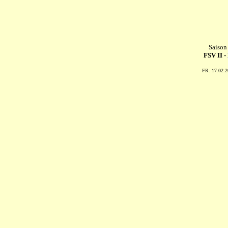
Saison
FSV II -
FR. 17.02.2