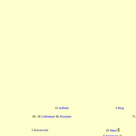
31
Aulbach
4
Ihrig
66. 18
Lohkemper
für
Bouziane
73
5
Korczowski
20
Häusl
6
Steinmann