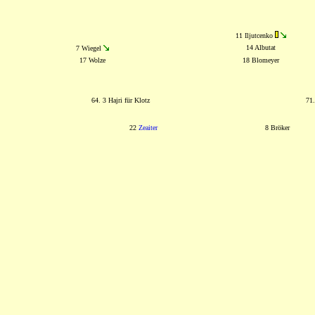
11 Iljutcenko
14 Albutat
7 Wiegel
17 Wolze
18 Blomeyer
64. 3 Hajri für Klotz
71.
22
Zeaiter
8 Bröker