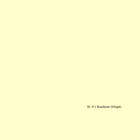
30. 0:1 Bomheuer (Wiegel)