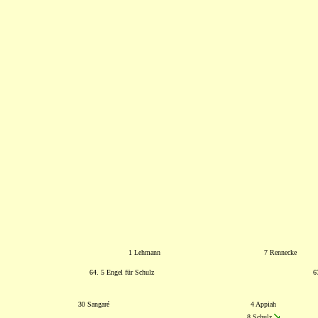
1 Lehmann
7 Rennecke
64. 5 Engel für Schulz
6
30 Sangaré
4 Appiah
8 Schulz