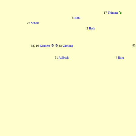
17
Trümner
8
Bohl
27
Schorr
3
Hack
80
58. 10
Klement
für
Zimling
31
Aulbach
4
Ihrig