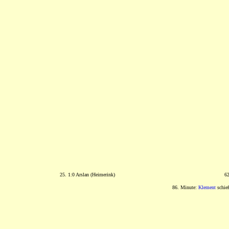
25. 1:0 Arslan (Heimerink)
6
86. Minute:
Klement
schieß