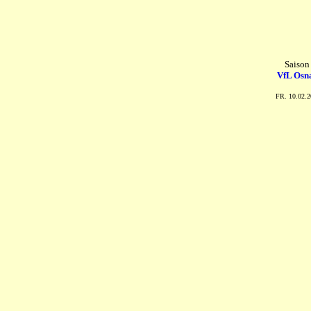
Saison
VfL Osn
FR. 10.02.2