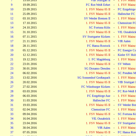
7
15.09.2015
VfB Stuttgart II
-
1. FSV Mainz 
9
19.09.2015
FC Rot-Weiß Erfurt
-
1. FSV Mainz 
10
23.09.2015
1. FSV Mainz 05 II
-
FC Erzgebirge
11
25.09.2015
1. FSV Mainz 05 II
-
Hallescher FC
12
03.10.2015
SV Werder Bremen II
-
1. FSV Mainz 
13
17.10.2015
1. FSV Mainz 05 II
-
Chemnitzer F
14
24.10.2015
SC Fortuna Köln
-
1. FSV Mainz 
15
31.10.2015
1. FSV Mainz 05 II
-
VfL Osnabrüc
16
07.11.2015
SV Stuttgarter Kickers
-
1. FSV Mainz 
17
21.11.2015
1. FSV Mainz 05 II
-
VfR Aalen
18
28.11.2015
FC Hansa Rostock
-
1. FSV Mainz 
19
05.12.2015
1. FSV Mainz 05 II
-
FC Energie Co
20
12.12.2015
1. FSV Mainz 05 II
-
Kieler SV Hols
21
19.12.2015
1. FC Magdeburg
-
1. FSV Mainz 
22
23.01.2016
1. FSV Mainz 05 II
-
SV Wehen
23
30.01.2016
SG Dynamo Dresden
-
1. FSV Mainz 
24
06.02.2016
1. FSV Mainz 05 II
-
SC Preußen M
25
13.02.2016
SG Sonnenhof Großaspach
-
1. FSV Mainz 
26
20.02.2016
1. FSV Mainz 05 II
-
VfB Stuttgart I
27
27.02.2016
FC Würzburger Kickers
-
1. FSV Mainz 
28
03.03.2016
1. FSV Mainz 05 II
-
FC Rot-Weiß E
29
06.03.2016
FC Erzgebirge Aue
-
1. FSV Mainz 
30
11.03.2016
Hallescher FC
-
1. FSV Mainz 
31
19.03.2016
1. FSV Mainz 05 II
-
SV Werder Bre
32
02.04.2016
Chemnitzer FC
-
1. FSV Mainz 
33
09.04.2016
1. FSV Mainz 05 II
-
SC Fortuna K
34
16.04.2016
VfL Osnabrück
-
1. FSV Mainz 
35
23.04.2016
1. FSV Mainz 05 II
-
SV Stuttgarter
36
30.04.2016
VfR Aalen
-
1. FSV Mainz 
37
07.05.2016
1. FSV Mainz 05 II
-
FC Hansa Ros