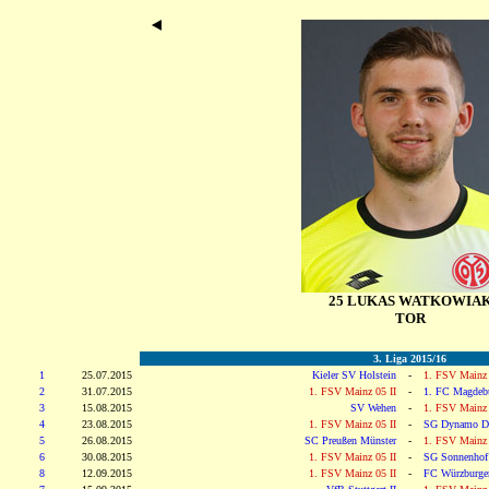
25 LUKAS WATKOWIA
TOR
3. Liga 2015/16
1
25.07.2015
Kieler SV Holstein
-
1. FSV Mainz 
2
31.07.2015
1. FSV Mainz 05 II
-
1. FC Magdeb
3
15.08.2015
SV Wehen
-
1. FSV Mainz 
4
23.08.2015
1. FSV Mainz 05 II
-
SG Dynamo Dr
5
26.08.2015
SC Preußen Münster
-
1. FSV Mainz 
6
30.08.2015
1. FSV Mainz 05 II
-
SG Sonnenhof
8
12.09.2015
1. FSV Mainz 05 II
-
FC Würzburger