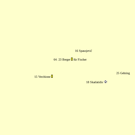
16 Spasojević
64. 23 Berger
für Fischer
25 Gehring
15 Vecchione
18 Skarlatidis