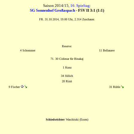
Saison 2014/15,
16. Spieltag
:
SG Sonnenhof Großaspach
- FSV II 3:1 (1:1)
FR. 31.10.2014, 19.00 Uhr, 2.314 Zuschauer.
Reserve:
4 Schommer
11 Bellanave
71. 30 Cidimar für Binakaj
1 Kunz
34 Jüllich
20 Rizzi
9 Fischer
31 Rühle
Schiedsrichter:
Waschitzki (Essen)