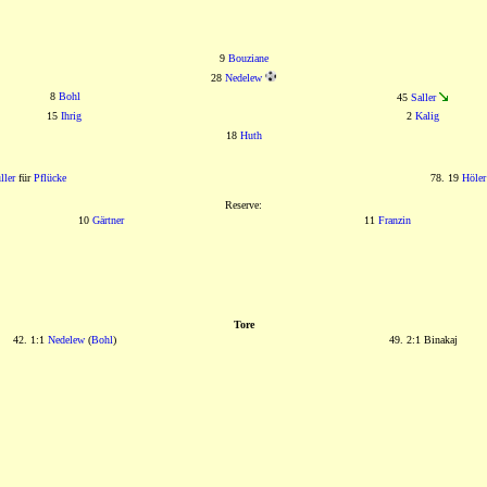
9
Bouziane
28
Nedelew
8
Bohl
45
Saller
15
Ihrig
2
Kalig
18
Huth
ller
für
Pflücke
78. 19
Höler
Reserve:
10
Gärtner
11
Franzin
Tore
42. 1:1
Nedelew
(
Bohl
)
49. 2:1 Binakaj