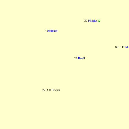
30
Pflücke
4
Roßbach
66. 3
F. Mü
23
Hendl
27. 1:0 Fischer