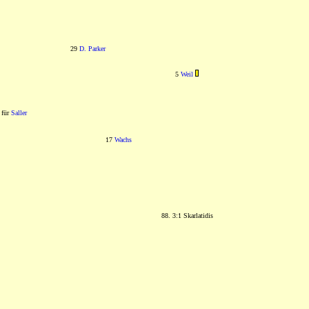
29
D. Parker
5
Weil
für
Saller
17
Wachs
88. 3:1 Skarlatidis