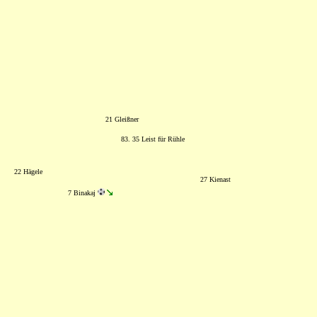
21 Gleißner
83. 35 Leist für Rühle
22 Hägele
27 Kienast
7 Binakaj