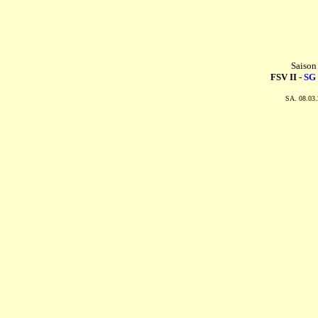
Saison
FSV II -
SG 
SA. 08.03.