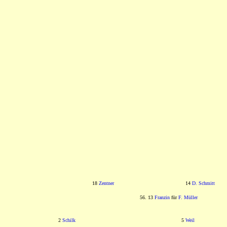
18
Zentner
14
D. Schmitt
56. 13
Franzin
für
F. Müller
2
Schilk
5
Weil