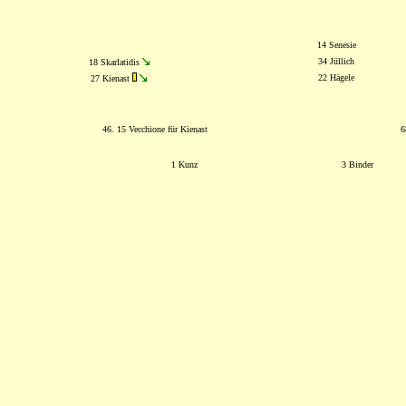
14 Senesie
34 Jüllich
18 Skarlatidis
22 Hägele
27 Kienast
46. 15 Vecchione für Kienast
6
1 Kunz
3 Binder