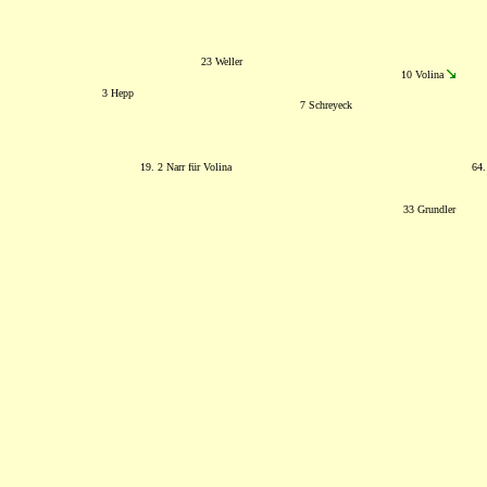
23 Weller
10 Volina
3 Hepp
7 Schreyeck
19. 2 Narr für Volina
64.
33 Grundler