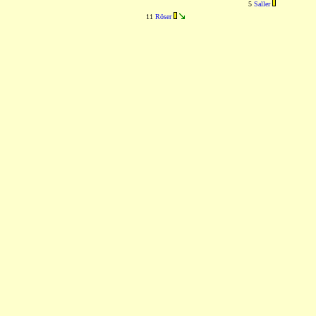
5
Saller
11
Röser