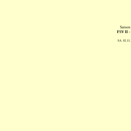
Saison
FSV II -
SA. 02.11.