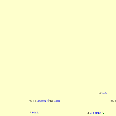
18
Huth
55. 
46. 14
Lewerenz
für
Röser
7
Schilk
2
D. Schmitt