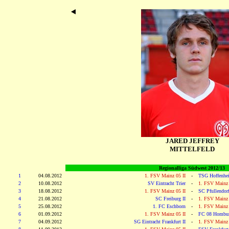
JARED JEFFREY
MITTELFELD
Regionalliga Südwest 2012/13
1
04.08.2012
1. FSV Mainz 05 II
-
TSG Hoffenhei
2
10.08.2012
SV Eintracht Trier
-
1. FSV Mainz 
3
18.08.2012
1. FSV Mainz 05 II
-
SC Pfullendor
4
21.08.2012
SC Freiburg II
-
1. FSV Mainz 
5
25.08.2012
1. FC Eschborn
-
1. FSV Mainz 
6
01.09.2012
1. FSV Mainz 05 II
-
FC 08 Hombur
7
04.09.2012
SG Eintracht Frankfurt II
-
1. FSV Mainz 