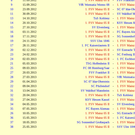
8
11.09.2012
1. FSV Mainz 05 II
-
FSV Frankfurt 
9
15.09.2012
VfR Wormatia Worms 08
-
1. FSV Mainz 
10
23.09.2012
1. FSV Mainz 05 II
-
SC 07 Idar-Obe
11
30.09.2012
1. FSV Mainz 05 II
-
SV Waldhof M
13
14.10.2012
TuS Koblenz
-
1. FSV Mainz 
14
20.10.2012
1. FSV Mainz 05 II
-
KSV Hessen K
15
27.10.2012
SV Elversberg
-
1. FSV Mainz 
16
03.11.2012
1. FSV Mainz 05 II
-
FC Bayern Alz
18
17.11.2012
1. FSV Mainz 05 II
-
SG Sonnenhof
19
24.11.2012
SSV Ulm 1846
-
1. FSV Mainz 
17
28.11.2012
1. FC Kaiserslautern II
-
1. FSV Mainz 
20
02.12.2012
1. FSV Mainz 05 II
-
SV Eintracht T
23
24.02.2013
1. FSV Mainz 05 II
-
SC Freiburg II
24
02.03.2013
1. FSV Mainz 05 II
-
1. FC Eschbor
21
05.03.2013
TSG Hoffenheim II
-
1. FSV Mainz 
25
09.03.2013
FC 08 Homburg/Saar
-
1. FSV Mainz 
27
20.03.2013
FSV Frankfurt II
-
1. FSV Mainz 
28
27.03.2013
1. FSV Mainz 05 II
-
VfR Wormatia
29
01.04.2013
SC 07 Idar-Oberstein
-
1. FSV Mainz 
22
09.04.2013
SC Pfullendorf
-
1. FSV Mainz 
31
13.04.2013
SV Waldhof Mannheim
-
1. FSV Mainz 
32
20.04.2013
1. FSV Mainz 05 II
-
TuS Koblenz
33
27.04.2013
KSV Hessen Kassel
-
1. FSV Mainz 
34
04.05.2013
1. FSV Mainz 05 II
-
SV Elversberg
35
07.05.2013
FC Bayern Alzenau
-
1. FSV Mainz 
26
10.05.2013
1. FSV Mainz 05 II
-
SG Eintracht F
36
15.05.2013
1. FSV Mainz 05 II
-
1. FC Kaisersla
37
18.05.2013
SG Sonnenhof Großaspach
-
1. FSV Mainz 
38
25.05.2013
1. FSV Mainz 05 II
-
SSV Ulm 184