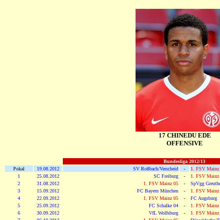
17 CHINEDU EDE
OFFENSIVE
Bundesliga 2012/13
Pokal
19.08.2012
SV Roßbach/Verscheid
-
1. FSV Mainz
1
25.08.2012
SC Freiburg
-
1. FSV Mainz
2
31.08.2012
1. FSV Mainz 05
-
SpVgg Greuthe
3
15.09.2012
FC Bayern München
-
1. FSV Mainz
4
22.09.2012
1. FSV Mainz 05
-
FC Augsburg
5
25.09.2012
FC Schalke 04
-
1. FSV Mainz
6
30.09.2012
VfL Wolfsburg
-
1. FSV Mainz