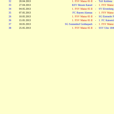
32
20.04.2013
1. FSV Mainz 05 II
-
TuS Koblenz
33
27.04.2013
KSV Hessen Kassel
-
1. FSV Mainz 
34
04.05.2013
1. FSV Mainz 05 II
-
SV Elversberg
35
07.05.2013
FC Bayern Alzenau
-
1. FSV Mainz 
26
10.05.2013
1. FSV Mainz 05 II
-
SG Eintracht F
36
15.05.2013
1. FSV Mainz 05 II
-
1. FC Kaisersla
37
18.05.2013
SG Sonnenhof Großaspach
-
1. FSV Mainz 
38
25.05.2013
1. FSV Mainz 05 II
-
SSV Ulm 184