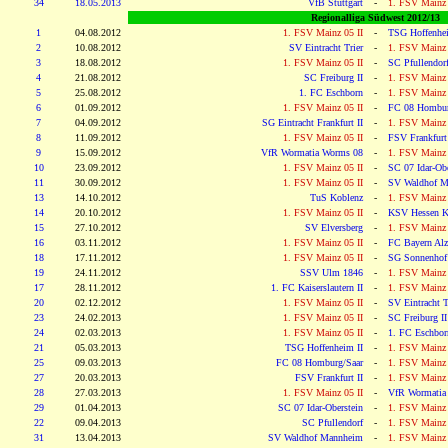
34
18.05.2013
VfB Stuttgart
-
1. FSV Mainz
Regionalliga Südwest 2012/13
1
04.08.2012
1. FSV Mainz 05 II
-
TSG Hoffenhei
2
10.08.2012
SV Eintracht Trier
-
1. FSV Mainz 
3
18.08.2012
1. FSV Mainz 05 II
-
SC Pfullendor
4
21.08.2012
SC Freiburg II
-
1. FSV Mainz 
5
25.08.2012
1. FC Eschborn
-
1. FSV Mainz 
6
01.09.2012
1. FSV Mainz 05 II
-
FC 08 Hombur
7
04.09.2012
SG Eintracht Frankfurt II
-
1. FSV Mainz 
8
11.09.2012
1. FSV Mainz 05 II
-
FSV Frankfurt 
9
15.09.2012
VfR Wormatia Worms 08
-
1. FSV Mainz 
10
23.09.2012
1. FSV Mainz 05 II
-
SC 07 Idar-Obe
11
30.09.2012
1. FSV Mainz 05 II
-
SV Waldhof M
13
14.10.2012
TuS Koblenz
-
1. FSV Mainz 
14
20.10.2012
1. FSV Mainz 05 II
-
KSV Hessen K
15
27.10.2012
SV Elversberg
-
1. FSV Mainz 
16
03.11.2012
1. FSV Mainz 05 II
-
FC Bayern Alz
18
17.11.2012
1. FSV Mainz 05 II
-
SG Sonnenhof
19
24.11.2012
SSV Ulm 1846
-
1. FSV Mainz 
17
28.11.2012
1. FC Kaiserslautern II
-
1. FSV Mainz 
20
02.12.2012
1. FSV Mainz 05 II
-
SV Eintracht T
23
24.02.2013
1. FSV Mainz 05 II
-
SC Freiburg II
24
02.03.2013
1. FSV Mainz 05 II
-
1. FC Eschbor
21
05.03.2013
TSG Hoffenheim II
-
1. FSV Mainz 
25
09.03.2013
FC 08 Homburg/Saar
-
1. FSV Mainz 
27
20.03.2013
FSV Frankfurt II
-
1. FSV Mainz 
28
27.03.2013
1. FSV Mainz 05 II
-
VfR Wormatia
29
01.04.2013
SC 07 Idar-Oberstein
-
1. FSV Mainz 
22
09.04.2013
SC Pfullendorf
-
1. FSV Mainz 
31
13.04.2013
SV Waldhof Mannheim
-
1. FSV Mainz 