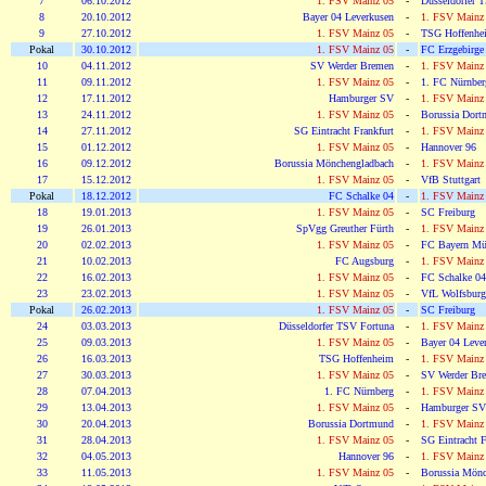
7
06.10.2012
1. FSV Mainz 05
-
Düsseldorfer 
8
20.10.2012
Bayer 04 Leverkusen
-
1. FSV Mainz
9
27.10.2012
1. FSV Mainz 05
-
TSG Hoffenhe
Pokal
30.10.2012
1. FSV Mainz 05
-
FC Erzgebirge
10
04.11.2012
SV Werder Bremen
-
1. FSV Mainz
11
09.11.2012
1. FSV Mainz 05
-
1. FC Nürnber
12
17.11.2012
Hamburger SV
-
1. FSV Mainz
13
24.11.2012
1. FSV Mainz 05
-
Borussia Dor
14
27.11.2012
SG Eintracht Frankfurt
-
1. FSV Mainz
15
01.12.2012
1. FSV Mainz 05
-
Hannover 96
16
09.12.2012
Borussia Mönchengladbach
-
1. FSV Mainz
17
15.12.2012
1. FSV Mainz 05
-
VfB Stuttgart
Pokal
18.12.2012
FC Schalke 04
-
1. FSV Mainz
18
19.01.2013
1. FSV Mainz 05
-
SC Freiburg
19
26.01.2013
SpVgg Greuther Fürth
-
1. FSV Mainz
20
02.02.2013
1. FSV Mainz 05
-
FC Bayern Mü
21
10.02.2013
FC Augsburg
-
1. FSV Mainz
22
16.02.2013
1. FSV Mainz 05
-
FC Schalke 04
23
23.02.2013
1. FSV Mainz 05
-
VfL Wolfsburg
Pokal
26.02.2013
1. FSV Mainz 05
-
SC Freiburg
24
03.03.2013
Düsseldorfer TSV Fortuna
-
1. FSV Mainz
25
09.03.2013
1. FSV Mainz 05
-
Bayer 04 Leve
26
16.03.2013
TSG Hoffenheim
-
1. FSV Mainz
27
30.03.2013
1. FSV Mainz 05
-
SV Werder Br
28
07.04.2013
1. FC Nürnberg
-
1. FSV Mainz
29
13.04.2013
1. FSV Mainz 05
-
Hamburger SV
30
20.04.2013
Borussia Dortmund
-
1. FSV Mainz
31
28.04.2013
1. FSV Mainz 05
-
SG Eintracht F
32
04.05.2013
Hannover 96
-
1. FSV Mainz
33
11.05.2013
1. FSV Mainz 05
-
Borussia Mönc