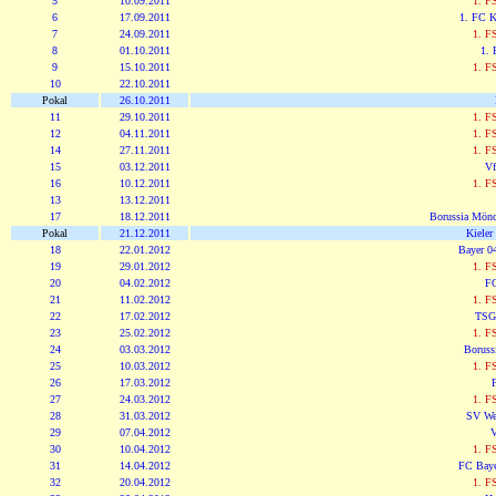
5
10.09.2011
1. F
6
17.09.2011
1. FC K
7
24.09.2011
1. F
8
01.10.2011
1. 
9
15.10.2011
1. F
10
22.10.2011
Pokal
26.10.2011
11
29.10.2011
1. F
12
04.11.2011
1. F
14
27.11.2011
1. F
15
03.12.2011
Vf
16
10.12.2011
1. F
13
13.12.2011
17
18.12.2011
Borussia Mönc
Pokal
21.12.2011
Kieler
18
22.01.2012
Bayer 0
19
29.01.2012
1. F
20
04.02.2012
FC
21
11.02.2012
1. F
22
17.02.2012
TSG
23
25.02.2012
1. F
24
03.03.2012
Boruss
25
10.03.2012
1. F
26
17.03.2012
27
24.03.2012
1. F
28
31.03.2012
SV We
29
07.04.2012
V
30
10.04.2012
1. F
31
14.04.2012
FC Bay
32
20.04.2012
1. F