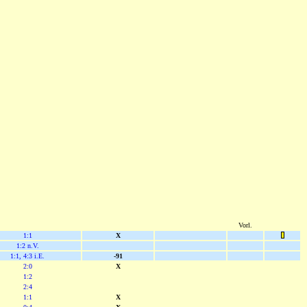
Vorl.
1:1
X
1:2 n.V.
1:1, 4:3 i.E.
-91
2:0
X
1:2
2:4
1:1
X