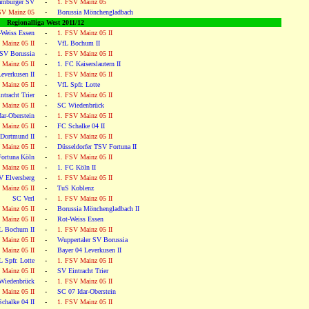
mburger SV
-
1. FSV Mainz 05
SV Mainz 05
-
Borussia Mönchengladbach
Regionalliga West 2011/12
-Weiss Essen
-
1. FSV Mainz 05 II
 Mainz 05 II
-
VfL Bochum II
 SV Borussia
-
1. FSV Mainz 05 II
 Mainz 05 II
-
1. FC Kaiserslautern II
everkusen II
-
1. FSV Mainz 05 II
 Mainz 05 II
-
VfL Spfr. Lotte
ntracht Trier
-
1. FSV Mainz 05 II
 Mainz 05 II
-
SC Wiedenbrück
ar-Oberstein
-
1. FSV Mainz 05 II
 Mainz 05 II
-
FC Schalke 04 II
 Dortmund II
-
1. FSV Mainz 05 II
 Mainz 05 II
-
Düsseldorfer TSV Fortuna II
ortuna Köln
-
1. FSV Mainz 05 II
 Mainz 05 II
-
1. FC Köln II
V Elversberg
-
1. FSV Mainz 05 II
 Mainz 05 II
-
TuS Koblenz
SC Verl
-
1. FSV Mainz 05 II
 Mainz 05 II
-
Borussia Mönchengladbach II
 Mainz 05 II
-
Rot-Weiss Essen
L Bochum II
-
1. FSV Mainz 05 II
 Mainz 05 II
-
Wuppertaler SV Borussia
 Mainz 05 II
-
Bayer 04 Leverkusen II
L Spfr. Lotte
-
1. FSV Mainz 05 II
 Mainz 05 II
-
SV Eintracht Trier
Wiedenbrück
-
1. FSV Mainz 05 II
 Mainz 05 II
-
SC 07 Idar-Oberstein
chalke 04 II
-
1. FSV Mainz 05 II