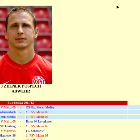
3 ZDENĚK POSPĚCH
ABWEHR
Bundesliga 2011/12
SV Mainz 05
-
CS Gaz Metan Mediaș
ederauerbach
-
1. FSV Mainz 05
etan Mediaș
-
1. FSV Mainz 05
SV Mainz 05
-
Bayer 04 Leverkusen
SC Freiburg
-
1. FSV Mainz 05
SV Mainz 05
-
FC Schalke 04
Hannover 96
-
1. FSV Mainz 05