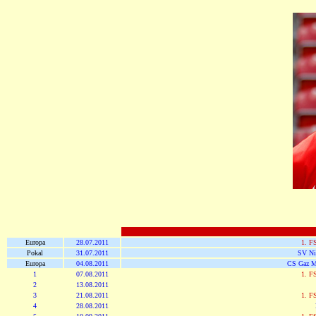
Europa
28.07.2011
1. F
Pokal
31.07.2011
SV Ni
Europa
04.08.2011
CS Gaz M
1
07.08.2011
1. F
2
13.08.2011
3
21.08.2011
1. F
4
28.08.2011