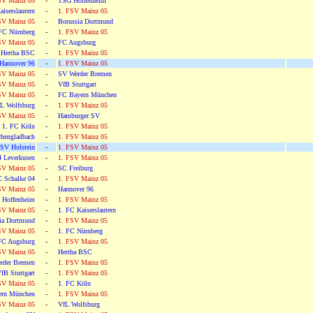
SV Mainz 05
-
TSG Hoffenheim
aiserslautern
-
1. FSV Mainz 05
SV Mainz 05
-
Borussia Dortmund
FC Nürnberg
-
1. FSV Mainz 05
SV Mainz 05
-
FC Augsburg
Hertha BSC
-
1. FSV Mainz 05
Hannover 96
-
1. FSV Mainz 05
SV Mainz 05
-
SV Werder Bremen
SV Mainz 05
-
VfB Stuttgart
SV Mainz 05
-
FC Bayern München
L Wolfsburg
-
1. FSV Mainz 05
SV Mainz 05
-
Hamburger SV
1. FC Köln
-
1. FSV Mainz 05
hengladbach
-
1. FSV Mainz 05
 SV Holstein
-
1. FSV Mainz 05
4 Leverkusen
-
1. FSV Mainz 05
SV Mainz 05
-
SC Freiburg
 Schalke 04
-
1. FSV Mainz 05
SV Mainz 05
-
Hannover 96
 Hoffenheim
-
1. FSV Mainz 05
SV Mainz 05
-
1. FC Kaiserslautern
ia Dortmund
-
1. FSV Mainz 05
SV Mainz 05
-
1. FC Nürnberg
FC Augsburg
-
1. FSV Mainz 05
SV Mainz 05
-
Hertha BSC
rder Bremen
-
1. FSV Mainz 05
fB Stuttgart
-
1. FSV Mainz 05
SV Mainz 05
-
1. FC Köln
ern München
-
1. FSV Mainz 05
SV Mainz 05
-
VfL Wolfsburg