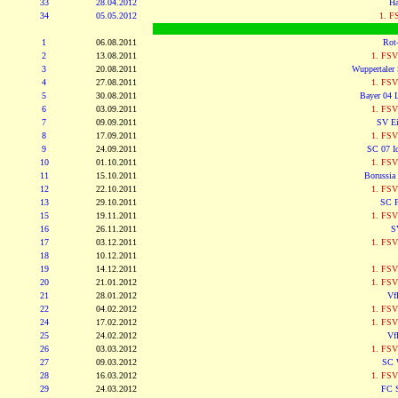
33
28.04.2012
Ha
34
05.05.2012
1. F
1
06.08.2011
Rot
2
13.08.2011
1. FSV
3
20.08.2011
Wuppertaler
4
27.08.2011
1. FSV
5
30.08.2011
Bayer 04 L
6
03.09.2011
1. FSV
7
09.09.2011
SV Ei
8
17.09.2011
1. FSV
9
24.09.2011
SC 07 Id
10
01.10.2011
1. FSV
11
15.10.2011
Borussia
12
22.10.2011
1. FSV
13
29.10.2011
SC F
15
19.11.2011
1. FSV
16
26.11.2011
S
17
03.12.2011
1. FSV
18
10.12.2011
19
14.12.2011
1. FSV
20
21.01.2012
1. FSV
21
28.01.2012
Vf
22
04.02.2012
1. FSV
24
17.02.2012
1. FSV
25
24.02.2012
Vf
26
03.03.2012
1. FSV
27
09.03.2012
SC 
28
16.03.2012
1. FSV
29
24.03.2012
FC S