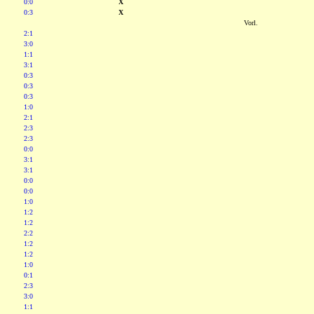
0:0
X
0:3
X
Vorl.
2:1
3:0
1:1
3:1
0:3
0:3
0:3
1:0
2:1
2:3
2:3
0:0
3:1
3:1
0:0
0:0
1:0
1:2
1:2
2:2
1:2
1:2
1:0
0:1
2:3
3:0
1:1