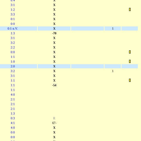
0:4
X
3:1
X
1:2
X
3:3
X
0:1
X
0:0
X
0:1 n.V.
X
1
1:3
-70
3:1
X
3:2
X
2:2
X
0:0
X
1:1
X
1:0
X
2:0
X
3:2
X
1
3:1
X
1:1
X
1:1
-54
1:1
4:0
2:1
2:1
2:1
1:3
0:3
R
4:1
67-
4:0
X
0:0
X
0:0
X