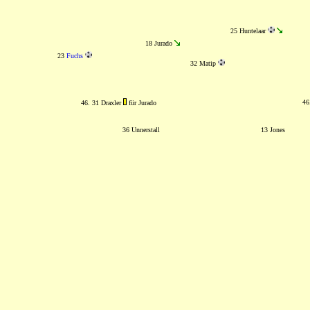
25 Huntelaar
18 Jurado
23
Fuchs
32 Matip
46
46. 31 Draxler
für Jurado
36 Unnerstall
13 Jones