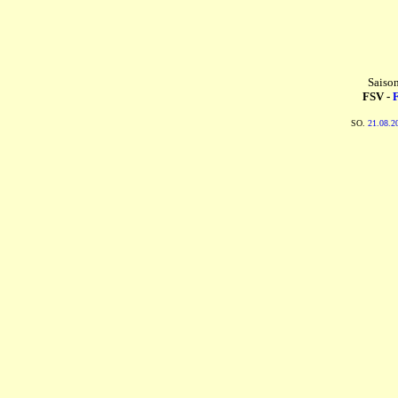
Saiso
FSV -
F
SO.
21.08.2