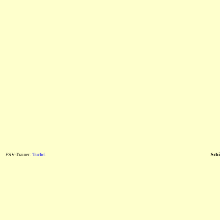
FSV-Trainer:
Tuchel
Schi