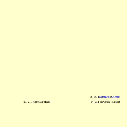
8. 1:0
Ivanschitz
(
Stieber
)
57. 2:1 Huntelaar (Raúl)
64. 2:2 Höwedes (Farfán)