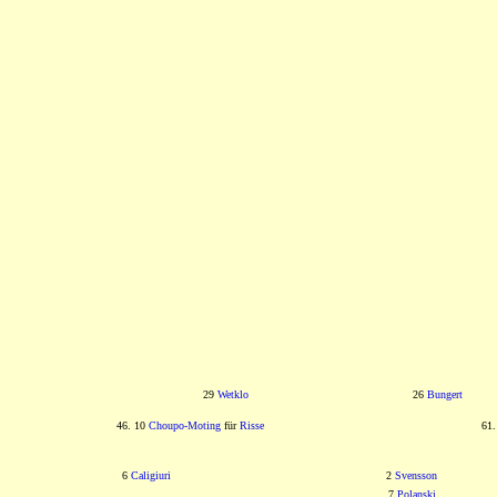
29
Wetklo
26
Bungert
46. 10
Choupo-Moting
für
Risse
61.
6
Caligiuri
2
Svensson
7
Polanski