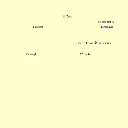
11 Zuck
8 Grammel
3 Bugera
4
Linsmayer
75. 13 Freyer
für Grammel
23 Weigl
12 Becker