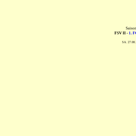
Saiso
FSV II -
1. F
SA. 27.08.