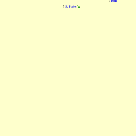
6
Brill
7
S. Parker