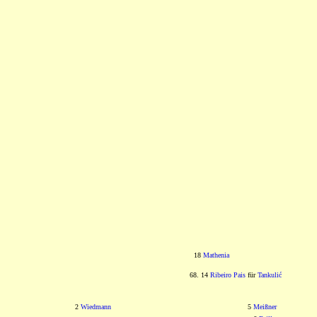
18
Mathenia
68. 14
Ribeiro Pais
für
Tankulić
2
Wiedmann
5
Meißner