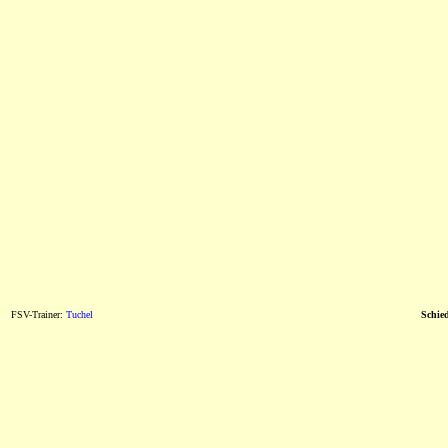
FSV-Trainer:
Tuchel
Schied