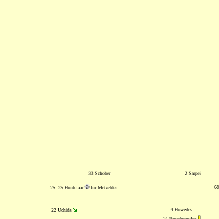
33 Schober
2 Sarpei
68
25. 25 Huntelaar
für Metzelder
4 Höwedes
22 Uchida
14 Papadopoulos