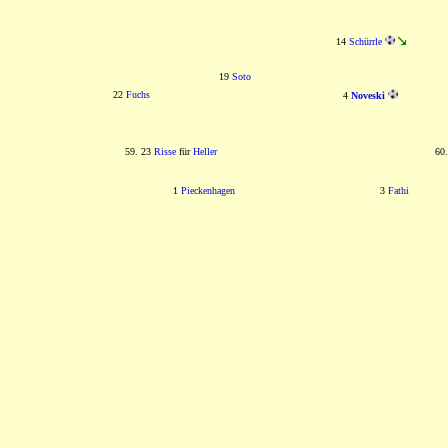
14
Schürrle
19
Soto
22
Fuchs
4
Noveski
59. 23
Risse
für
Heller
60
1
Pieckenhagen
3
Fathi