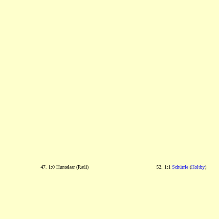
47. 1:0 Huntelaar (Raúl)
52. 1:1
Schürrle
(
Holtby
)