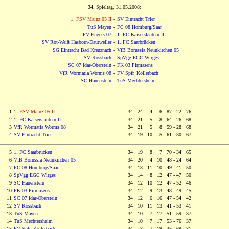
34. Spieltag, 31.05.2008:
1. FSV Mainz 05 II
-
SV Eintracht Trier
TuS Mayen
-
FC 08 Homburg/Saar
FV Engers 07
-
1. FC Kaiserslautern II
SV Rot-Weiß Hasborn-Dautweiler
-
1. FC Saarbrücken
SG Eintracht Bad Kreuznach
-
VfB Borussia Neunkirchen 05
SV Rossbach
-
SpVgg EGC Wirges
SC 07 Idar-Oberstein
-
FK 03 Pirmasens
VfR Wormatia Worms 08
-
FV Spfr. Köllerbach
SC Hauenstein
-
TuS Mechtersheim
1
1. FSV Mainz 05 II
34 24
0
4
0
6 87 - 22 76
2
1. FC Kaiserslautern II
34 21
0
5
0
8 64 - 26 68
3
VfR Wormatia Worms 08
34 21
0
5
0
8 59 - 28 68
4
SV Eintracht Trier
34 19 10
0
5 61 - 30 67
5
1. FC Saarbrücken
34 19
0
8
0
7 70 - 34 65
6
VfB Borussia Neunkirchen 05
34 20
0
4 10 48 - 24 64
7
FC 08 Homburg/Saar
34 13 11 10 49 - 41 50
8
SpVgg EGC Wirges
34 14
0
8 12 47 - 47 50
9
SC Hauenstein
34 12 10 12 47 - 52 46
10
FK 03 Pirmasens
34 12
0
9 13 48 - 49 45
11
SC 07 Idar-Oberstein
34 12
0
6 16 47 - 54 42
12
SV Rossbach
34 10 11 13 41 - 53 41
13
TuS Mayen
34 10
0
7 17 51 - 59 37
14
TuS Mechtersheim
34 10
0
7 17 53 - 76 37
15
FV Spfr. Köllerbach
34
0
8
0
7 19 35 - 69 31