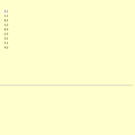
3:2
1:1
0:2
1:2
0:5
2:3
3:1
2:1
4:3