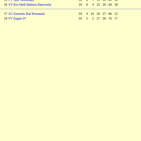
16
SV Rot-Weiß Hasborn-Dautweiler
34
0
8
0
4 22 30 - 64 28
17
SG Eintracht Bad Kreuznach
34
0
4 10 20 27 - 86 22
18
FV Engers 07
34
0
5
0
2 27 26 - 76 17