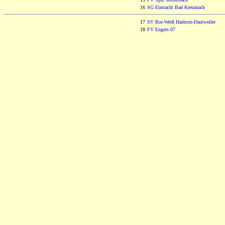
16
SG Eintracht Bad Kreuznach
17
SV Rot-Weiß Hasborn-Dautweiler
18
FV Engers 07