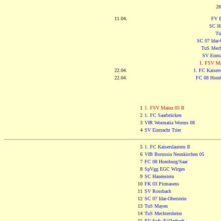
26
11.04.
FV E
SC Ha
Tu
SC 07 Idar-
TuS Mech
SV Eintra
1. FSV Ma
22.04.
1. FC Kaisersl
22.04.
FC 08 Homb
1
1. FSV Mainz 05 II
2
1. FC Saarbrücken
3
VfR Wormatia Worms 08
4
SV Eintracht Trier
5
1. FC Kaiserslautern II
6
VfB Borussia Neunkirchen 05
7
FC 08 Homburg/Saar
8
SpVgg EGC Wirges
9
SC Hauenstein
10
FK 03 Pirmasens
11
SV Rossbach
12
SC 07 Idar-Oberstein
13
TuS Mayen
14
TuS Mechtersheim
15
FV Spfr. Köllerbach