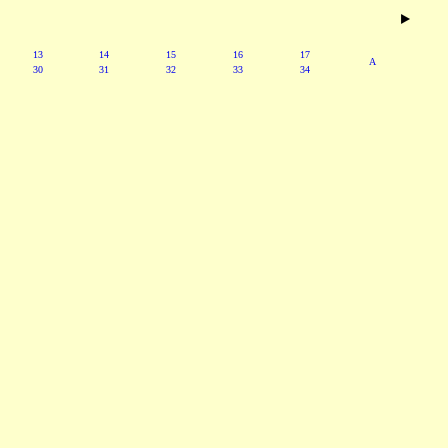
13
14
15
16
17
A
30
31
32
33
34