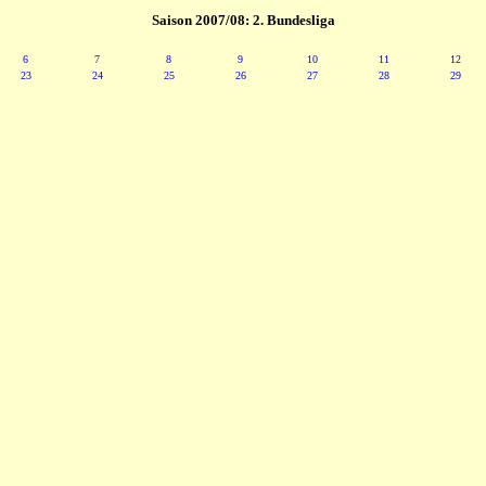
Saison 2007/08: 2. Bundesliga
6
7
8
9
10
11
12
23
24
25
26
27
28
29