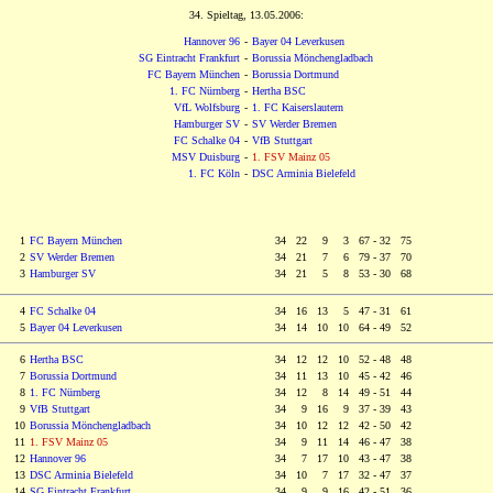
34. Spieltag, 13.05.2006:
Hannover 96
-
Bayer 04 Leverkusen
SG Eintracht Frankfurt
-
Borussia Mönchengladbach
FC Bayern München
-
Borussia Dortmund
1. FC Nürnberg
-
Hertha BSC
VfL Wolfsburg
-
1. FC Kaiserslautern
Hamburger SV
-
SV Werder Bremen
FC Schalke 04
-
VfB Stuttgart
MSV Duisburg
-
1. FSV Mainz 05
1. FC Köln
-
DSC Arminia Bielefeld
1
FC Bayern München
34 22
0
9
0
3 67 - 32 75
2
SV Werder Bremen
34 21
0
7
0
6 79 - 37 70
3
Hamburger SV
34 21
0
5
0
8 53 - 30 68
4
FC Schalke 04
34 16 13
0
5 47 - 31 61
5
Bayer 04 Leverkusen
34 14 10 10 64 - 49 52
6
Hertha BSC
34 12 12 10 52 - 48 48
7
Borussia Dortmund
34 11 13 10 45 - 42 46
8
1. FC Nürnberg
34 12
0
8 14 49 - 51 44
9
VfB Stuttgart
34
0
9 16
0
9 37 - 39 43
10
Borussia Mönchengladbach
34 10 12 12 42 - 50 42
11
1. FSV Mainz 05
34
0
9 11 14 46 - 47 38
12
Hannover 96
34
0
7 17 10 43 - 47 38
13
DSC Arminia Bielefeld
34 10
0
7 17 32 - 47 37
14
SG Eintracht Frankfurt
34
0
9
0
9 16 42 - 51 36