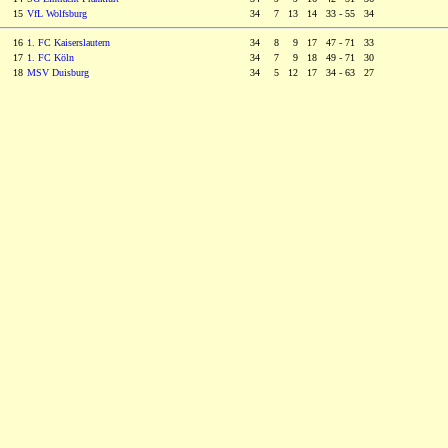
15
VfL Wolfsburg
34
0
7 13 14 33 - 55 34
16
1. FC Kaiserslautern
34
0
8
0
9 17 47 - 71 33
17
1. FC Köln
34
0
7
0
9 18 49 - 71 30
18
MSV Duisburg
34
0
5 12 17 34 - 63 27