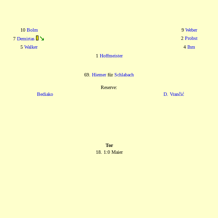
10
Bolm
9
Weber
2
Probst
7
Demirtas
5
Walker
4
Ihm
1
Hoffmeister
69.
Hiemer
für
Schlabach
Reserve:
Bediako
D. Vrančić
Tor
18. 1:0 Maier