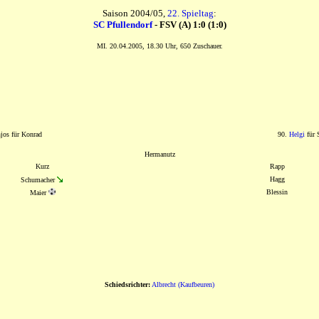
Saison 2004/05,
22. Spieltag
:
SC Pfullendorf
- FSV (A) 1:0 (1:0)
MI. 20.04.2005, 18.30 Uhr, 650 Zuschauer.
jos für Konrad
90.
Helgi
für 
Hermanutz
Kurz
Rapp
Hagg
Schumacher
Blessin
Maier
Schiedsrichter:
Albrecht (Kaufbeuren)