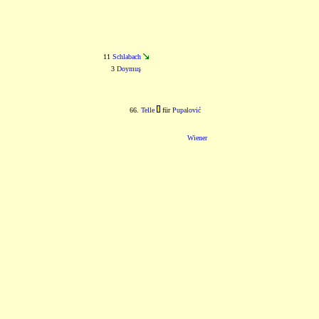
11
Schlabach
3
Doymuş
66.
Telle
für
Pupalović
Wiener