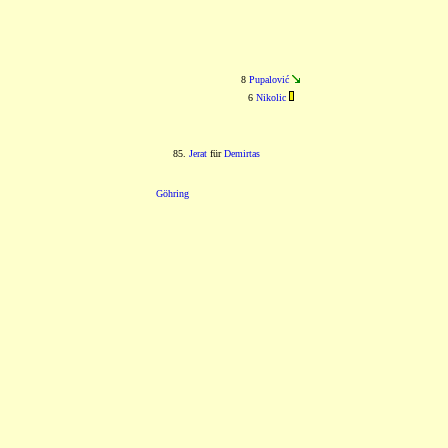
8
Pupalović
6
Nikolic
85.
Jerat
für
Demirtas
Göhring