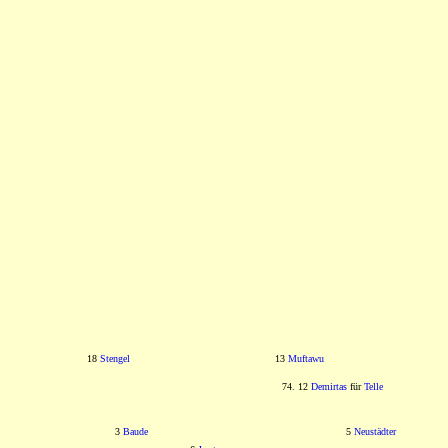
18
Stengel
13
Muftawu
74. 12
Demirtas
für
Telle
3
Baude
5
Neustädter