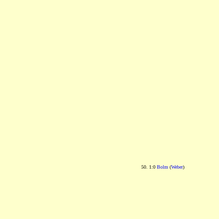
50. 1:0
Bolm
(
Weber
)