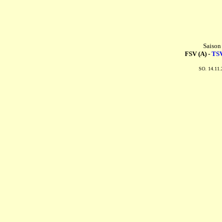
Saison
FSV (A) -
TSV
SO. 14.11.