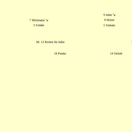
9 Adler
8 Holzer
7 Milchraum
3 Schäfer
5 Szukala
68. 13 Richter für Adler
18 Pentke
14 Ortlieb