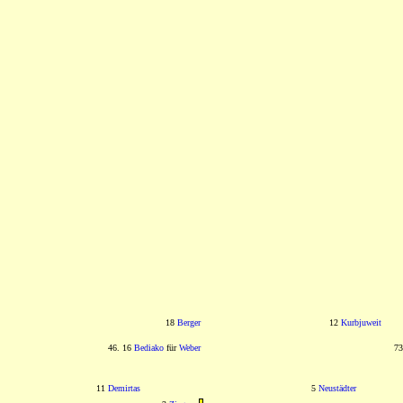
18
Berger
12
Kurbjuweit
46. 16
Bediako
für
Weber
73
11
Demirtas
5
Neustädter