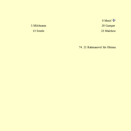
9 Mesić
5 Milchraum
20 Gumper
13 Stierle
23 Malchow
74. 21 Rahmanović für Obinna