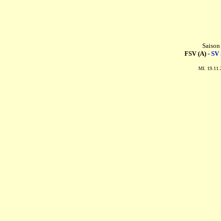
Saison
FSV (A) -
SV 
MI. 19.11.