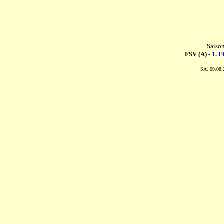
Saiso
FSV (A) -
1. F
SA. 09.08.