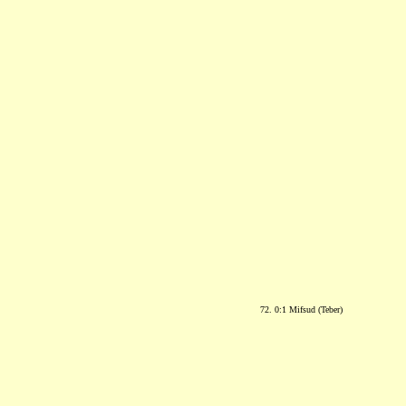
72. 0:1 Mifsud (Teber)