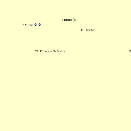
8 Bjelica
7 Mifsud
11 Drescher
73. 12 Loison für Bjelica
8