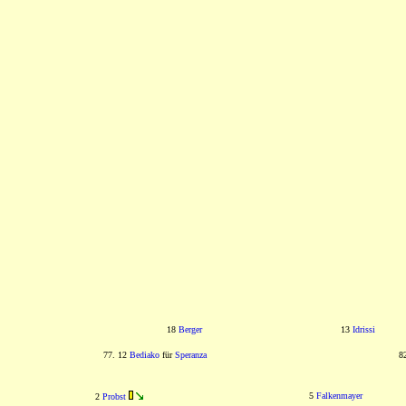
18
Berger
13
Idrissi
77. 12
Bediako
für
Speranza
8
5
Falkenmayer
2
Probst