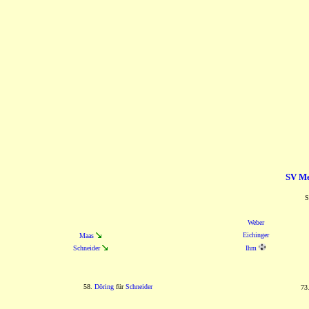
SV Me
S
Weber
Eichinger
Maas
Schneider
Ihm
58.
Döring
für
Schneider
73