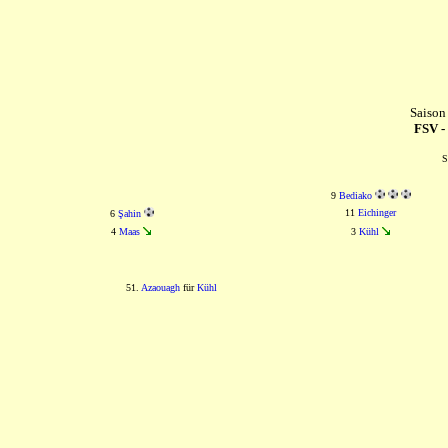
Saison
FSV -
S
9
Bediako
11
Eichinger
6
Şahin
4
Maas
3
Kühl
51.
Azaouagh
für
Kühl