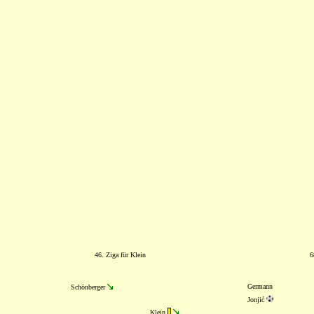
46. Ziga für Klein
6
Germann
Schönberger
Jonjić
Klein