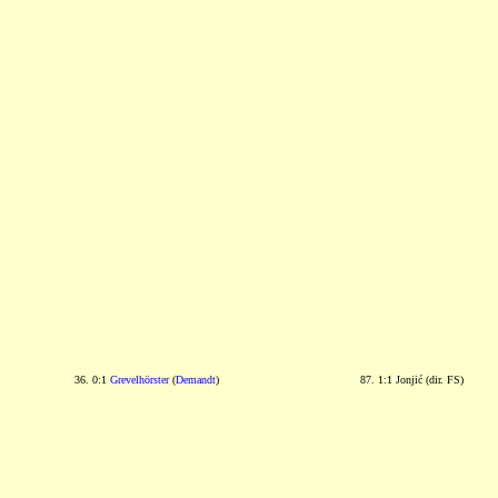
36. 0:1
Grevelhörster
(
Demandt
)
87. 1:1 Jonjić (dir. FS)