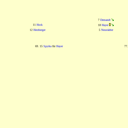
7
Demandt
11
Hock
18
Hayer
12
Herzberger
5
Neustädter
69. 15
Spyrka
für
Hayer
77