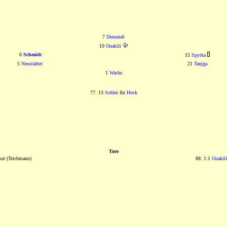
7
Demandt
10
Ouakili
6
Schmidt
15
Spyrka
5
Neustädter
21
Tanjga
1
Wache
77. 13
Sohler
für
Hock
Tore
ker (Teichmann)
88. 1:1
Ouakili