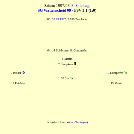
Saison 1997/98,
8. Spieltag
:
SG Wattenscheid 09
- FSV 1:1 (1:0)
SO.
28.09.1997
, 2.559 Zuschauer.
64. 16 Schümann für Gumprecht
1 Martin
7 Kempkens
2 Bläker
15 Gumprecht
10 Süs
11 Feinbier
13 Majek
Schiedsrichter:
Wezel (Tübingen)