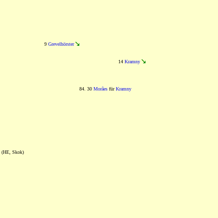
9
Grevelhörster
14
Kramny
84. 30
Morães
für
Kramny
(HE, Skok)