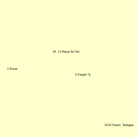
84. 14 Hamar für Süs
3 Ristau
6 Fengler
SGW-Trainer: Tenhagen