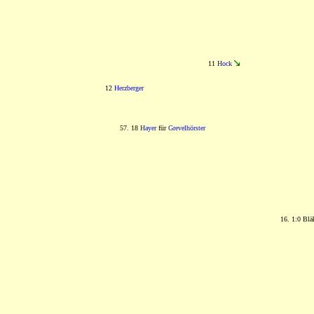
11
Hock
12
Herzberger
57. 18
Hayer
für
Grevelhörster
16. 1:0 Blä