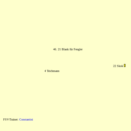
46. 21 Blank für Fengler
22 Skok
4 Teichmann
FSV-Trainer:
Constantini