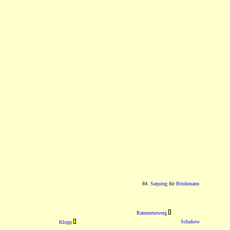
84.
Sarpong
für
Brinkmann
Rammenzweig
Schukow
Klopp