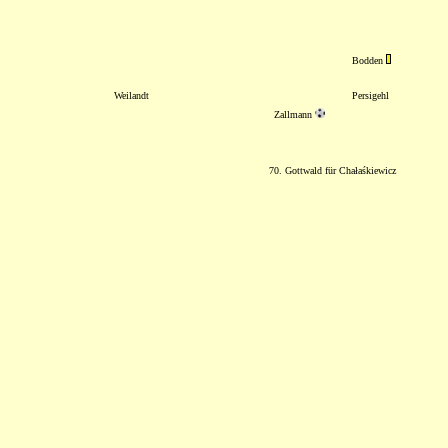
Bodden
Weilandt
Persigehl
Zallmann
70. Gottwald für Chałaśkiewicz