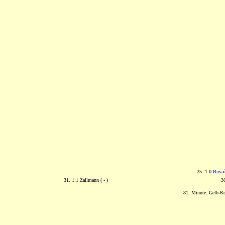
25. 1:0
Buva
31. 1:1 Zallmann ( - )
3
81. Minute: Gelb-Ro