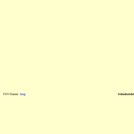
FSV-Trainer:
Jung
Schiedsricht