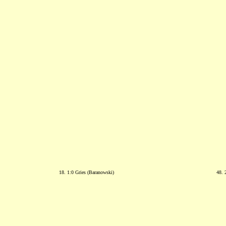
18. 1:0 Gries (Baranowski)
48. 