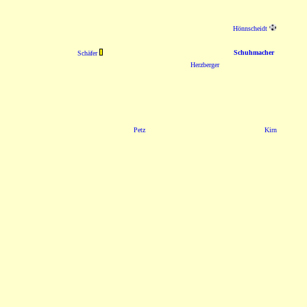
Hönnscheidt
Schuhmacher
Schäfer
Herzberger
Petz
Kirn