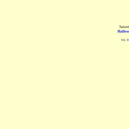
Saiso
Halles
SA.
0