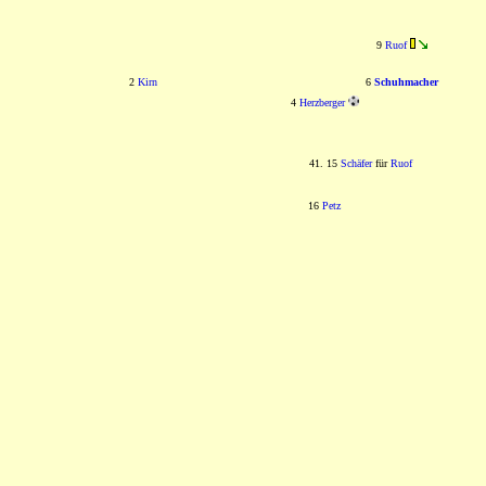
9
Ruof
2
Kirn
6
Schuhmacher
4
Herzberger
41. 15
Schäfer
für
Ruof
16
Petz