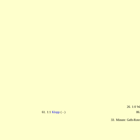
26. 1:0 W
61. 1:1
Klopp
( - )
86
33. Minute: Gelb-Rote