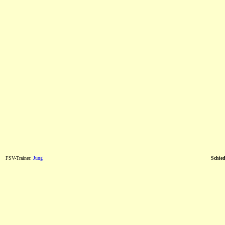
FSV-Trainer:
Jung
Schied