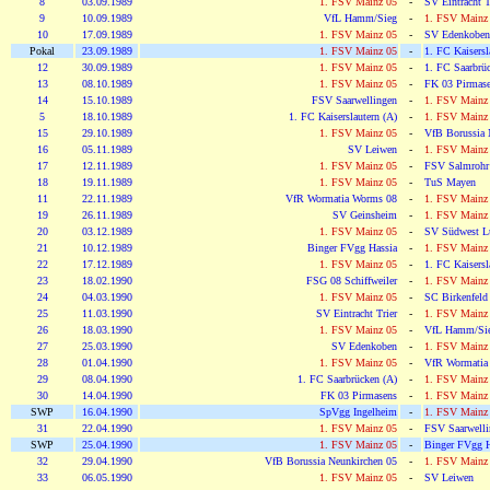
8
03.09.1989
1. FSV Mainz 05
-
SV Eintracht T
9
10.09.1989
VfL Hamm/Sieg
-
1. FSV Mainz
10
17.09.1989
1. FSV Mainz 05
-
SV Edenkoben
Pokal
23.09.1989
1. FSV Mainz 05
-
1. FC Kaisersl
12
30.09.1989
1. FSV Mainz 05
-
1. FC Saarbrü
13
08.10.1989
1. FSV Mainz 05
-
FK 03 Pirmas
14
15.10.1989
FSV Saarwellingen
-
1. FSV Mainz
5
18.10.1989
1. FC Kaiserslautern (A)
-
1. FSV Mainz
15
29.10.1989
1. FSV Mainz 05
-
VfB Borussia 
16
05.11.1989
SV Leiwen
-
1. FSV Mainz
17
12.11.1989
1. FSV Mainz 05
-
FSV Salmrohr
18
19.11.1989
1. FSV Mainz 05
-
TuS Mayen
11
22.11.1989
VfR Wormatia Worms 08
-
1. FSV Mainz
19
26.11.1989
SV Geinsheim
-
1. FSV Mainz
20
03.12.1989
1. FSV Mainz 05
-
SV Südwest L
21
10.12.1989
Binger FVgg Hassia
-
1. FSV Mainz
22
17.12.1989
1. FSV Mainz 05
-
1. FC Kaisersl
23
18.02.1990
FSG 08 Schiffweiler
-
1. FSV Mainz
24
04.03.1990
1. FSV Mainz 05
-
SC Birkenfeld
25
11.03.1990
SV Eintracht Trier
-
1. FSV Mainz
26
18.03.1990
1. FSV Mainz 05
-
VfL Hamm/Si
27
25.03.1990
SV Edenkoben
-
1. FSV Mainz
28
01.04.1990
1. FSV Mainz 05
-
VfR Wormatia
29
08.04.1990
1. FC Saarbrücken (A)
-
1. FSV Mainz
30
14.04.1990
FK 03 Pirmasens
-
1. FSV Mainz
SWP
16.04.1990
SpVgg Ingelheim
-
1. FSV Mainz
31
22.04.1990
1. FSV Mainz 05
-
FSV Saarwelli
SWP
25.04.1990
1. FSV Mainz 05
-
Binger FVgg H
32
29.04.1990
VfB Borussia Neunkirchen 05
-
1. FSV Mainz
33
06.05.1990
1. FSV Mainz 05
-
SV Leiwen