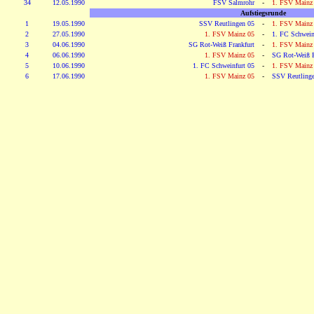
34
12.05.1990
FSV Salmrohr
-
1. FSV Mainz
Aufstiegsrunde
1
19.05.1990
SSV Reutlingen 05
-
1. FSV Mainz
2
27.05.1990
1. FSV Mainz 05
-
1. FC Schwein
3
04.06.1990
SG Rot-Weiß Frankfurt
-
1. FSV Mainz
4
06.06.1990
1. FSV Mainz 05
-
SG Rot-Weiß F
5
10.06.1990
1. FC Schweinfurt 05
-
1. FSV Mainz
6
17.06.1990
1. FSV Mainz 05
-
SSV Reutling