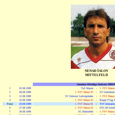
NENAD ŠALOV
MITTELFELD
Amateur-Oberliga Südwest 1989/9
1
02.08.1989
TuS Mayen
-
1. FSV Mainz
2
06.08.1989
1. FSV Mainz 05
-
SV Geinsheim
3
12.08.1989
SV Südwest Ludwigshafen
-
1. FSV Mainz
4
16.08.1989
1. FSV Mainz 05
-
Binger FVgg H
Pokal
20.08.1989
1. FSV Mainz 05
-
TSV Alemanni
6
27.08.1989
1. FSV Mainz 05
-
FSG 08 Schiff
7
30.08.1989
SC Birkenfeld
-
1. FSV Mainz