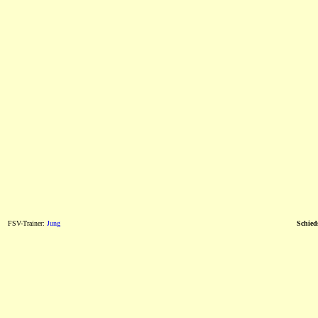
FSV-Trainer:
Jung
Schieds