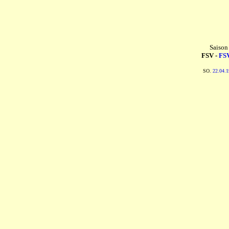
Saison
FSV -
FSV
SO.
22.04.