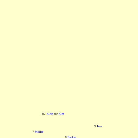
46.
Klein
für
Kirn
9
Janz
7
Möller
8
Becker