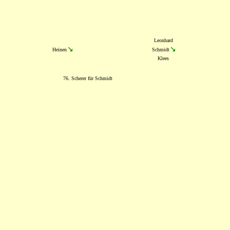
Leonhard
Heinen
Schmidt
Klees
76. Scherer für Schmidt