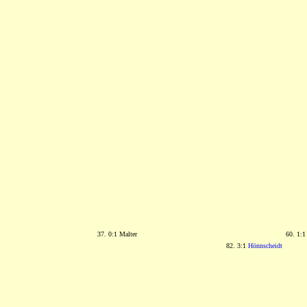
37. 0:1 Malter
60. 1:
82. 3:1
Hönnscheidt