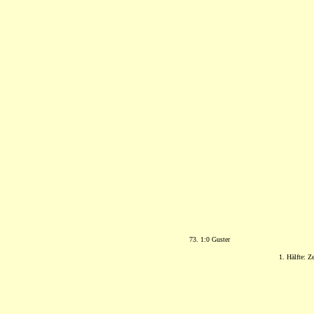
73. 1:0 Guster
1. Hälfte: Z