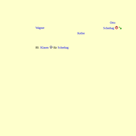
Otto
Wagner
Scherhag
Keller
80.
Klasen
für
Scherhag