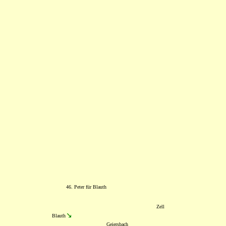
46. Peter für Blauth
Zell
Blauth
Geiersbach