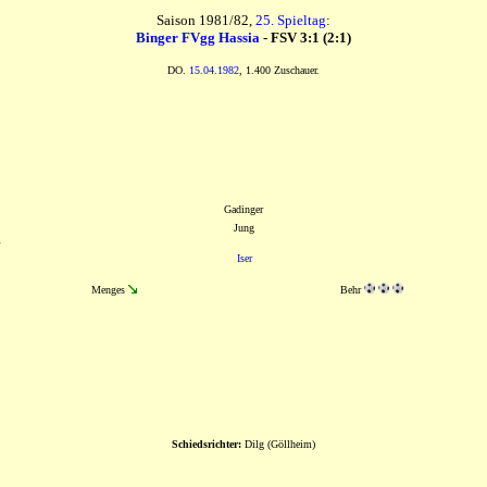
Saison 1981/82,
25. Spieltag
:
Binger FVgg Hassia
- FSV 3:1 (2:1)
DO.
15.04.1982
, 1.400 Zuschauer.
Gadinger
Jung
m
Iser
Menges
Behr
Schiedsrichter:
Dilg (Göllheim)