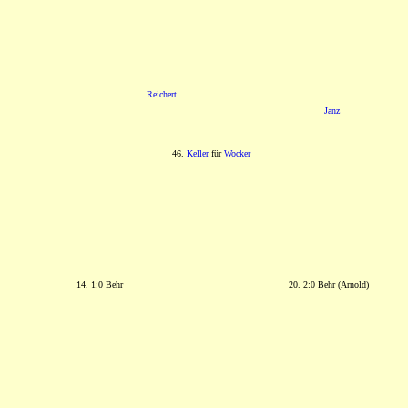
Reichert
Janz
46.
Keller
für
Wocker
14. 1:0 Behr
20. 2:0 Behr (Arnold)