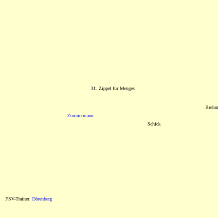
31. Zippel für Menges
Breh
Zimmermann
Schick
FSV-Trainer:
Dörenberg