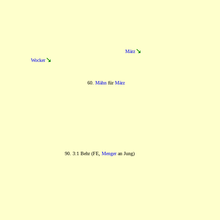
März
Wocker
60.
Mähn
für
März
90. 3:1 Behr (FE,
Menger
an Jung)