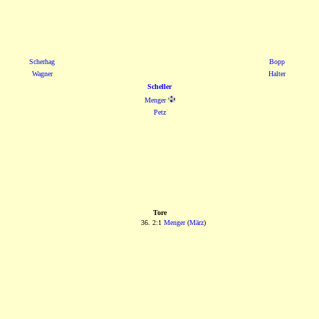
Scherhag
Bopp
Wagner
Halter
Scheller
Menger
Petz
Tore
36. 2:1
Menger
(
März
)