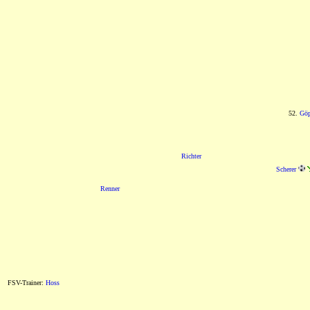
52.
Göp
Richter
Scherer
Renner
FSV-Trainer:
Hoss