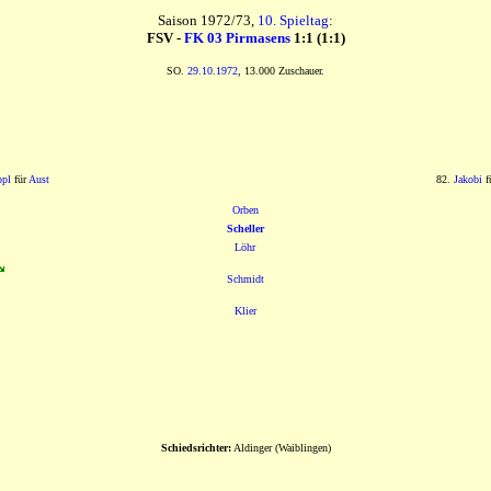
Saison 1972/73,
10. Spieltag
:
FSV -
FK 03 Pirmasens
1:1 (1:1)
SO.
29.10.1972
, 13.000 Zuschauer.
pl
für
Aust
82.
Jakobi
f
Orben
Scheller
Löhr
Schmidt
Klier
Schiedsrichter:
Aldinger (Waiblingen)