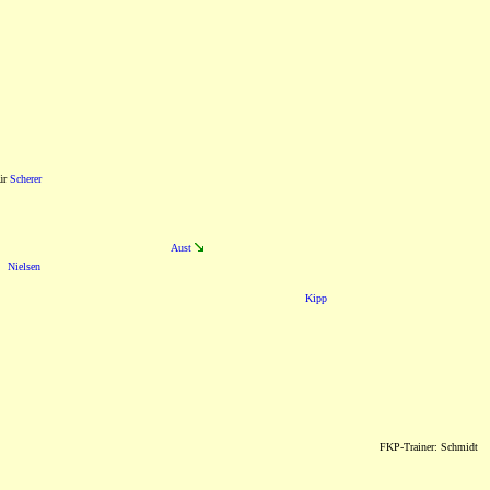
ür
Scherer
Aust
Nielsen
Kipp
FKP-Trainer: Schmidt