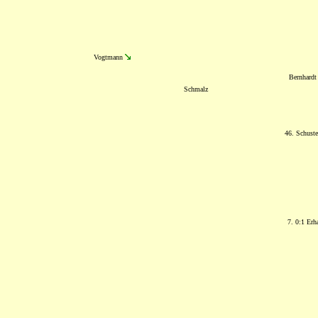
Vogtmann
Bernhardt
Schmalz
46. Schust
7. 0:1 Erh