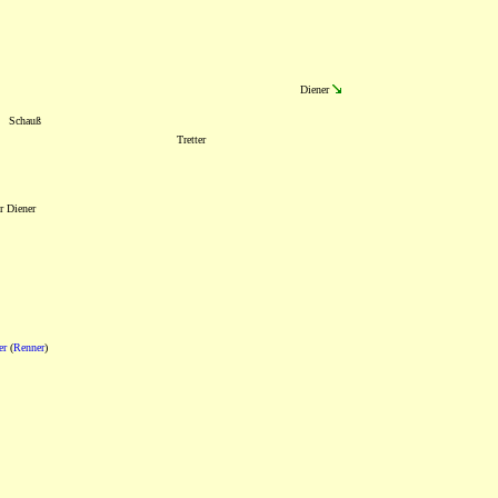
Diener
Schauß
Tretter
r Diener
er
(
Renner
)