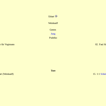
Erhart
Weinkauff
Gentes
Jung
Pudelko
er für Vogtmann
82. Faul fü
Tore
art (Weinkauff)
15. 1:1
Scher