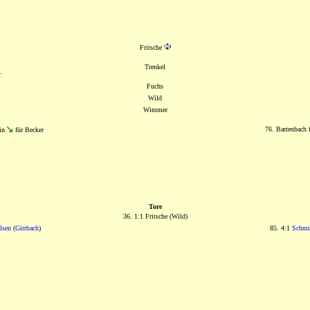
Fritsche
Trenkel
r
Fuchs
Wild
Wimmer
76. Bartenbach 
ein
für Becker
Tore
36. 1:1 Fritsche (Wild)
lsen
(
Girrbach
)
85. 4:1
Schmi