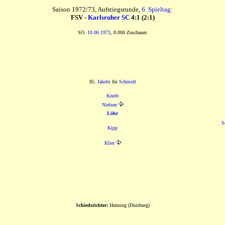
Saison 1972/73, Aufstiegsrunde,
6. Spieltag
:
FSV -
Karlsruher SC
4:1 (2:1)
SO.
10.06.1973
, 8.000 Zuschauer.
85.
Jakobi
für
Schmidt
Kneib
Nielsen
Löhr
S
Kipp
Klier
Schiedsrichter:
Henning (Duisburg)