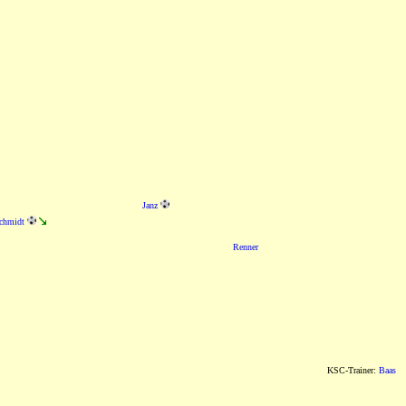
Janz
chmidt
Renner
KSC-Trainer:
Baas