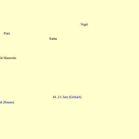
Vogel
Platz
Radau
für Haunstein
44. 2:1
Janz
(
Girrbach
)
dt
(
Renner
)