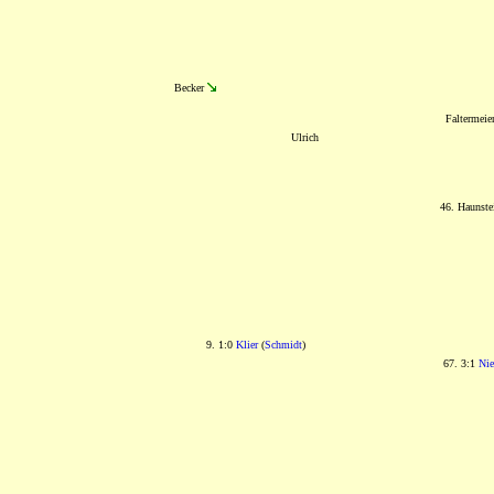
Becker
Faltermeie
Ulrich
46. Haunst
9. 1:0
Klier
(
Schmidt
)
67. 3:1
Nie