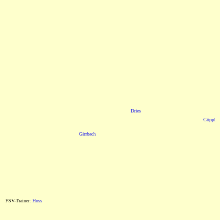
Dries
Göppl
Girrbach
FSV-Trainer:
Hoss