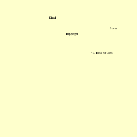
Kittel
Soyez
Ripperger
46. Hess für Joos