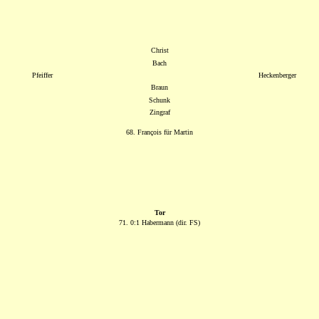
Christ
Bach
Pfeiffer
Heckenberger
Braun
Schunk
Zingraf
68. François für Martin
Tor
71. 0:1 Habermann (dir. FS)