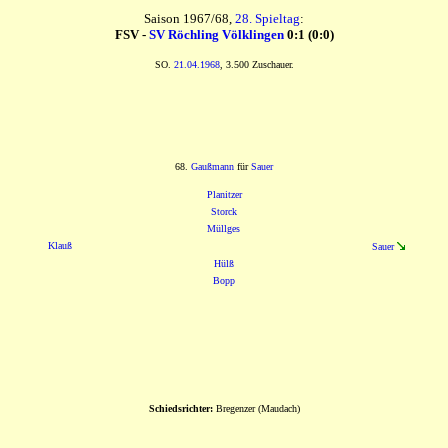
Saison 1967/68,
28. Spieltag
:
FSV -
SV Röchling Völklingen
0:1 (0:0)
SO.
21.04.1968
, 3.500 Zuschauer.
68.
Gaußmann
für
Sauer
Planitzer
Storck
Müllges
Klauß
Sauer
Hülß
Bopp
Schiedsrichter:
Bregenzer (Maudach)