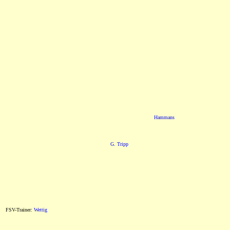
Hammans
G. Tripp
FSV-Trainer:
Wettig