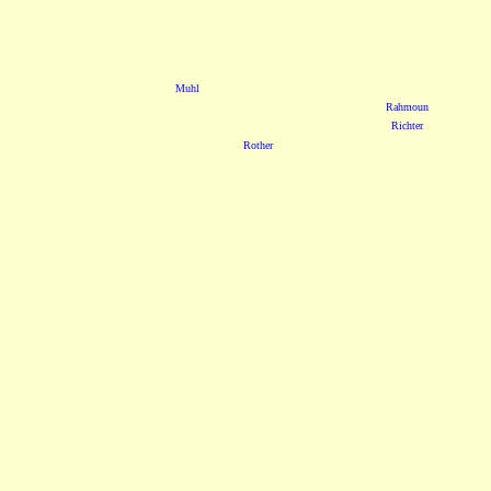
Muhl
Rahmoun
Richter
Rother