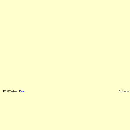
FSV-Trainer:
Baas
Schiedsr