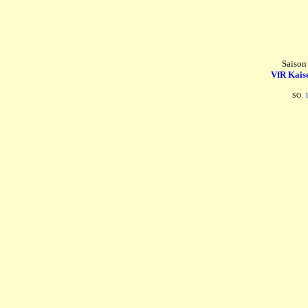
Saison
VfR Kaise
SO.