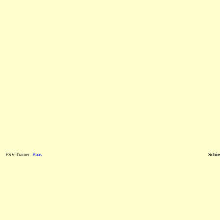
FSV-Trainer:
Baas
Schie