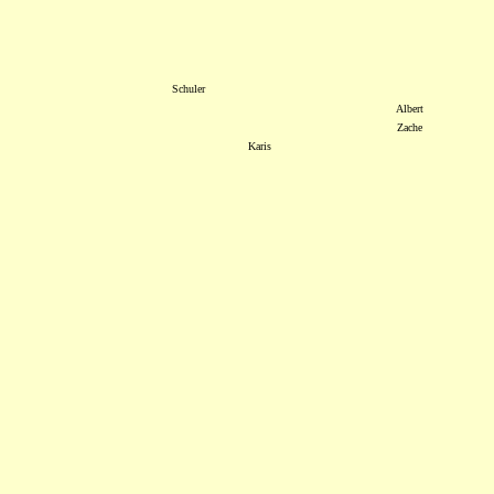
Schuler
Albert
Zache
Karis