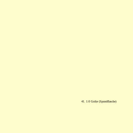
41. 1:0 Goike (Spundflasche)