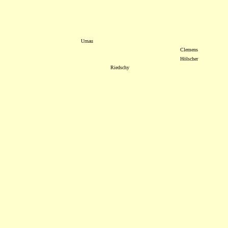
Urnau
Clemens
Hölscher
Riedschy