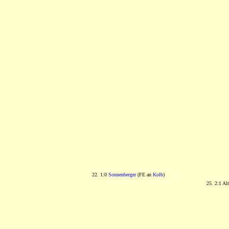
22. 1:0
Sonnenberger
(FE an
Kolb
)
25. 2:1 Al