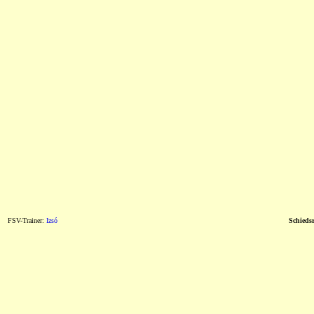
FSV-Trainer:
Izsó
Schiedsr