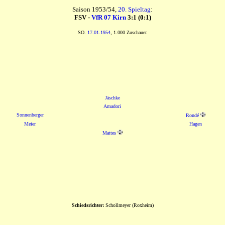
Saison 1953/54,
20. Spieltag
:
FSV -
VfR 07 Kirn
3:1 (0:1)
SO.
17.01.1954
, 1.000 Zuschauer.
Jäschke
Amadori
Sonnenberger
Rondé
Meier
Hagen
Mattes
Schiedsrichter:
Schollmeyer (Roxheim)