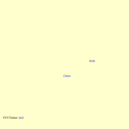
Kolb
Christ
FSV-Trainer:
Izsó