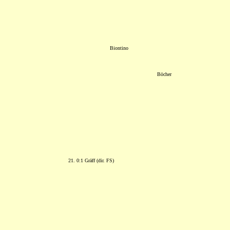
Biontino
Böcher
21. 0:1 Gräff (dir. FS)