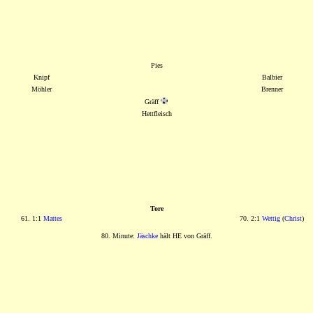
Pies
Knipf
Balbier
Möhler
Brenner
Gräff
Hettfleisch
Tore
61. 1:1
Mattes
70. 2:1
Wettig
(
Christ
)
80. Minute:
Jäschke
hält HE von Gräff.