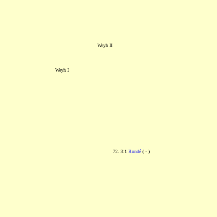
Weyh II
Weyh I
72. 3:1
Rondé
( - )