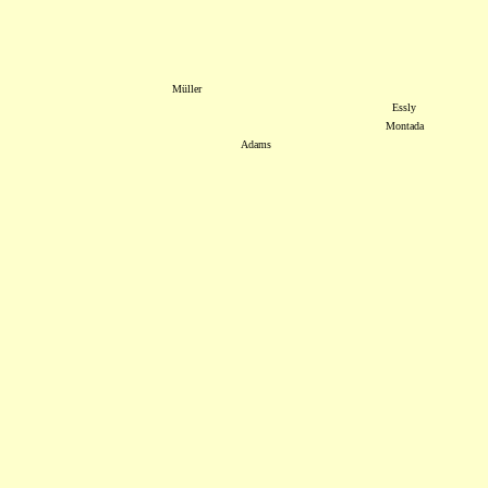
Müller
Essly
Montada
Adams