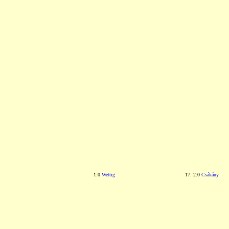
1:0
Wettig
17. 2:0
Csákány