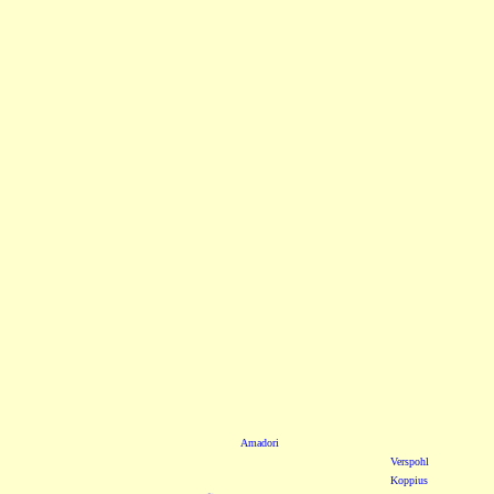
Amadori
Verspohl
Koppius