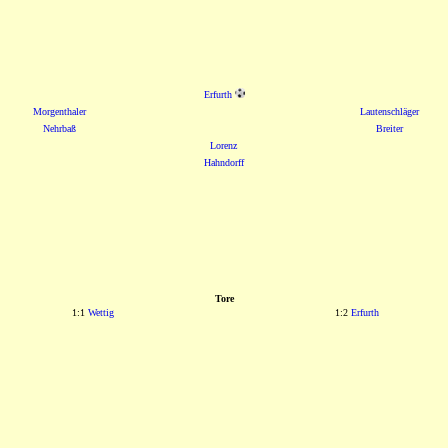
Erfurth
Morgenthaler
Lautenschläger
Nehrbaß
Breiter
Lorenz
Hahndorff
Tore
1:1
Wettig
1:2
Erfurth