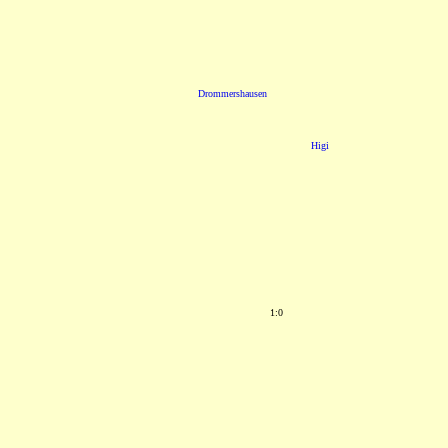
Drommershausen
Higi
1:0