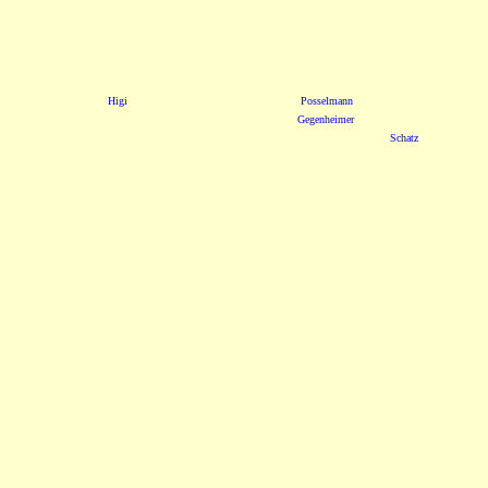
Higi
Posselmann
Gegenheimer
Schatz