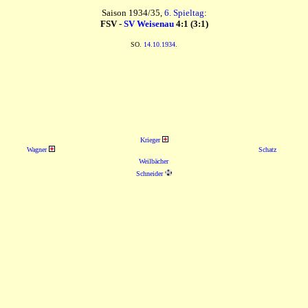
Saison 1934/35,
6. Spieltag
:
FSV -
SV Weisenau
4:1 (3:1)
SO.
14.10.1934
.
Krieger
Wagner
Schatz
Weilbächer
Schneider