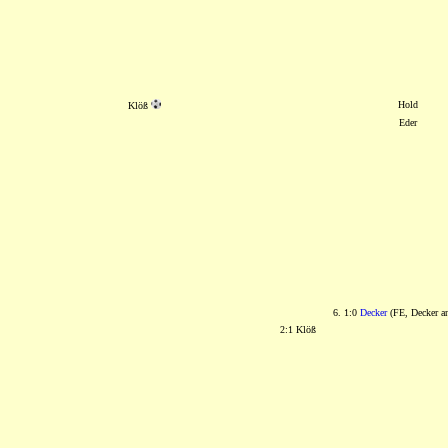
Hold
Klöß
Eder
6. 1:0
Decker
(FE, Decker 
2:1 Klöß