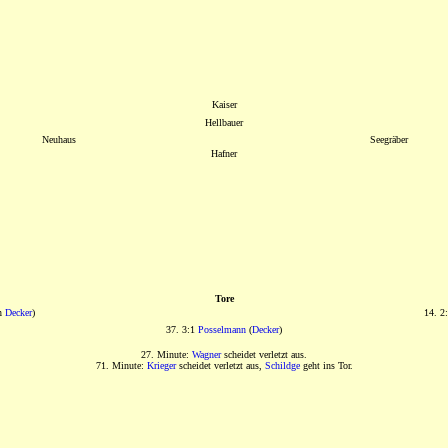
Kaiser
Hellbauer
Neuhaus
Seegräber
Hafner
Tore
an
Decker
)
14. 2
37. 3:1
Posselmann
(
Decker
)
27. Minute:
Wagner
scheidet verletzt aus.
71. Minute:
Krieger
scheidet verletzt aus,
Schildge
geht ins Tor.