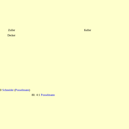
Zoller
Keller
Decker
:0
Schneider
(
Posselmann
)
80. 4:1
Posselmann