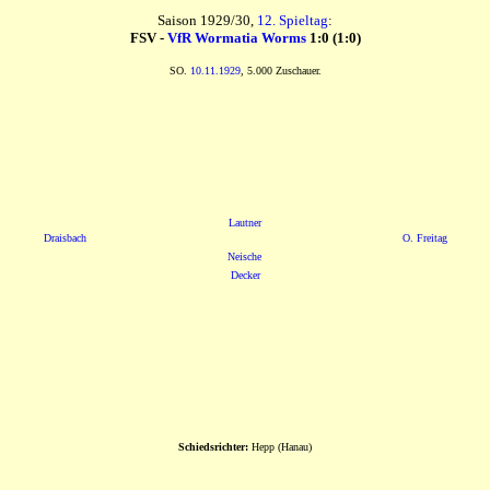
Saison 1929/30,
12. Spieltag
:
FSV -
VfR Wormatia Worms
1:0 (1:0)
SO.
10.11.1929
, 5.000 Zuschauer.
Lautner
Draisbach
O. Freitag
Neische
Decker
Schiedsrichter:
Hepp (Hanau)