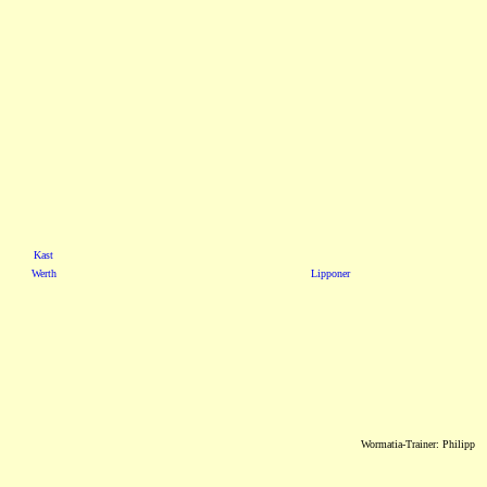
Kast
Werth
Lipponer
Wormatia-Trainer: Philipp