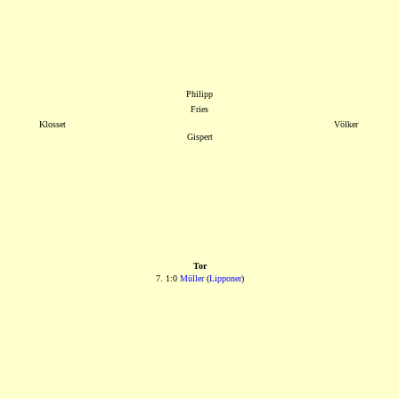
Philipp
Fries
Klosset
Völker
Gispert
Tor
7. 1:0
Müller
(
Lipponer
)