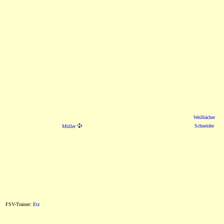
Weilbächer
Schneider
Müller
FSV-Trainer:
Etz