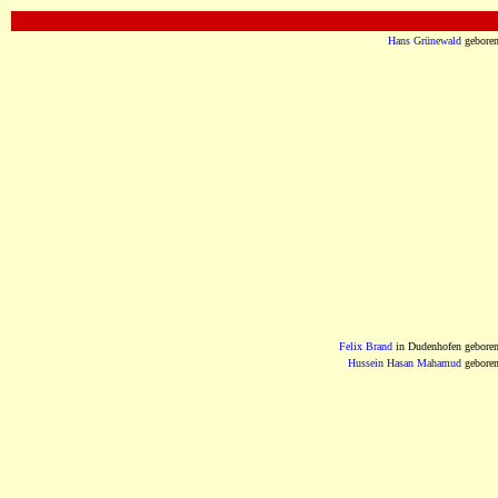
OOOOOOOOOOOOOOOOOOOOOOOOOOOOOOOO
Hans Grünewald
gebore
Felix Brand
in Dudenhofen gebore
Hussein Hasan Mahamud
gebore