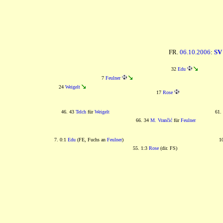
FR.
06.10.2006
:
SV
32
Edu
7
Feulner
24
Weigelt
17
Rose
46. 43
Telch
für
Weigelt
61.
66. 34
M. Vrančić
für
Feulner
7. 0:1
Edu
(FE, Fuchs an
Feulner
)
1
55. 1:3
Rose
(dir. FS)