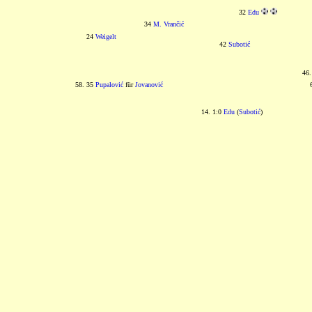
32
Edu
34
M. Vrančić
24
Weigelt
42
Subotić
46
58. 35
Pupalović
für
Jovanović
14. 1:0
Edu
(
Subotić
)