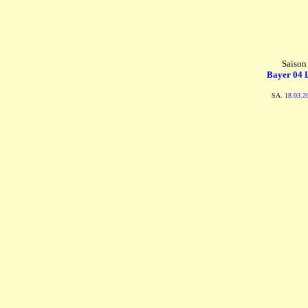
Saison
Bayer 04 
SA.
18.03.2