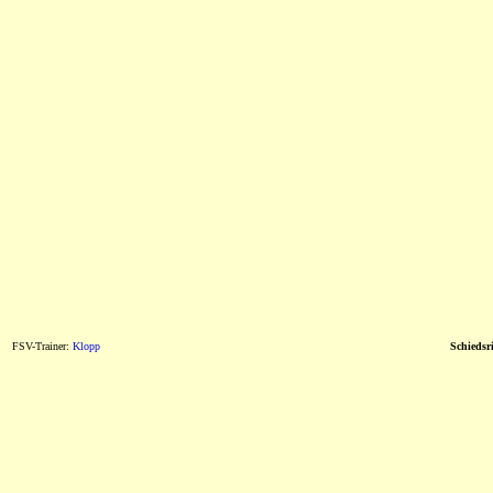
FSV-Trainer:
Klopp
Schiedsri