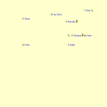
7
Auer
25
da Silva
17
Rose
4
Noveski
71. 11
Ruman
für
Auer
23
Sela
6
Addo