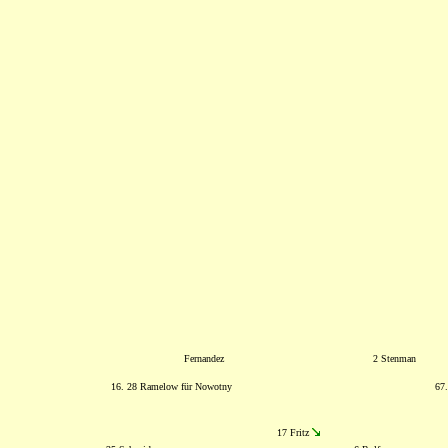
Fernandez
2 Stenman
16. 28 Ramelow für Nowotny
67
17 Fritz