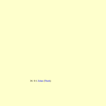
34. 0:1
Zidan
(
Thurk
)