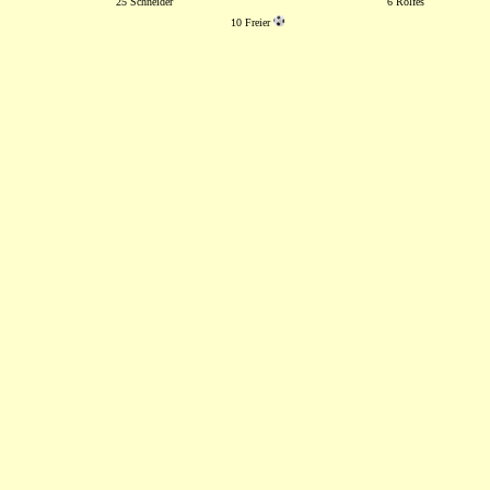
25 Schneider
6 Rolfes
10 Freier